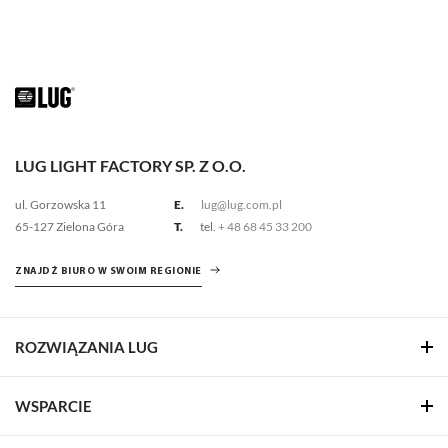
LUG LIGHT FACTORY SP. Z O.O.
ul. Gorzowska 11
E.
lug@lug.com.pl
65-127 Zielona Góra
T.
tel.
+ 48 68 45 33 200
ZNAJDŹ BIURO W SWOIM REGIONIE
ROZWIĄZANIA LUG
WSPARCIE