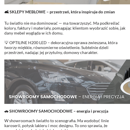
🛋️ SKLEPY MEBLOWE – przestrzeń, która inspiruje do zmian
Tu światło nie ma dominować — ma towarzyszyć. Ma podkreślać
kolory, faktury i materiały, pomagając klientom wyobrazić sobie, jak
dany mebel wygląda w ich domu.
💡 OPTILINE H200 LED – dekoracyjna oprawa zwieszana, która
tworzy miękkie, równomierne oświetlenie. Subtelnie dzieli
przestrzeń, nadając jej przytulny, domowy charakter.
🚗 SHOWROOMY SAMOCHODOWE – energia i precyzja
W showroomach światło to scenografia. Ma wydobyć linie
karoserii, połysk lakieru i moc designu. To ono sprawia, że