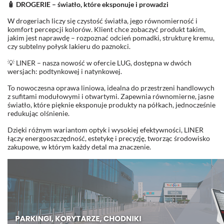
🧴 DROGERIE – światło, które eksponuje i prowadzi
W drogeriach liczy się czystość światła, jego równomierność i
komfort percepcji kolorów. Klient chce zobaczyć produkt takim,
jakim jest naprawdę – rozpoznać odcień pomadki, strukturę kremu,
czy subtelny połysk lakieru do paznokci.
💡 LINER – nasza nowość w ofercie LUG, dostępna w dwóch
wersjach: podtynkowej i natynkowej.
To nowoczesna oprawa liniowa, idealna do przestrzeni handlowych
z sufitami modułowymi i otwartymi. Zapewnia równomierne, jasne
światło, które pięknie eksponuje produkty na półkach, jednocześnie
redukując olśnienie.
Dzięki różnym wariantom optyk i wysokiej efektywności, LINER
łączy energooszczędność, estetykę i precyzję, tworząc środowisko
zakupowe, w którym każdy detal ma znaczenie.