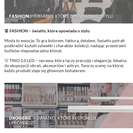
👗 FASHION – światło, które opowiada o stylu
Moda to emocje. To gra kolorem, fakturą, detalem. Światło potrafi
podkreślić kształt sylwetki i charakter kolekcji, nadając przestrzeni
butików niepowtarzalny klimat.
💡 TINO 2.0 LED – oprawa, która łączy precyzję i elegancję. Idealna
do ekspozycji ubrań, akcesoriów i witryn. Tworzy scenę, na której
każdy produkt staje się głównym bohaterem.