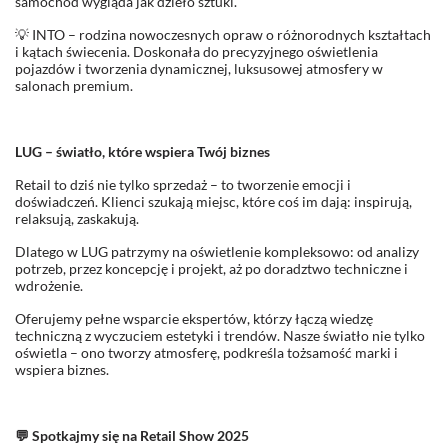
samochód wygląda jak dzieło sztuki.
💡 INTO – rodzina nowoczesnych opraw o różnorodnych kształtach
i kątach świecenia. Doskonała do precyzyjnego oświetlenia
pojazdów i tworzenia dynamicznej, luksusowej atmosfery w
salonach premium.
LUG – światło, które wspiera Twój biznes
Retail to dziś nie tylko sprzedaż – to tworzenie emocji i
doświadczeń. Klienci szukają miejsc, które coś im dają: inspirują,
relaksują, zaskakują.
Dlatego w LUG patrzymy na oświetlenie kompleksowo: od analizy
potrzeb, przez koncepcję i projekt, aż po doradztwo techniczne i
wdrożenie.
Oferujemy pełne wsparcie ekspertów, którzy łączą wiedzę
techniczną z wyczuciem estetyki i trendów. Nasze światło nie tylko
oświetla – ono tworzy atmosferę, podkreśla tożsamość marki i
wspiera biznes.
💬
Spotkajmy się na Retail Show 2025