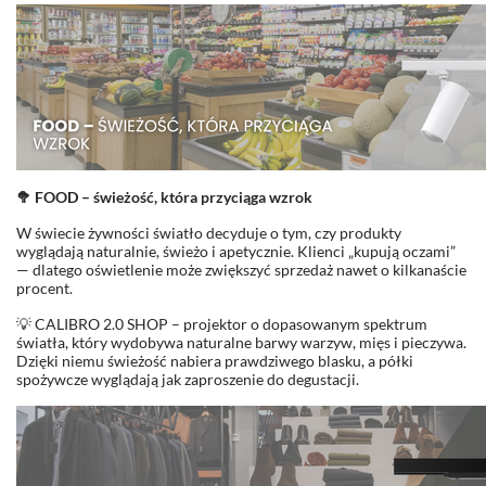
🥦 FOOD – świeżość, która przyciąga wzrok
W świecie żywności światło decyduje o tym, czy produkty
wyglądają naturalnie, świeżo i apetycznie. Klienci „kupują oczami”
— dlatego oświetlenie może zwiększyć sprzedaż nawet o kilkanaście
procent.
💡 CALIBRO 2.0 SHOP – projektor o dopasowanym spektrum
światła, który wydobywa naturalne barwy warzyw, mięs i pieczywa.
Dzięki niemu świeżość nabiera prawdziwego blasku, a półki
spożywcze wyglądają jak zaproszenie do degustacji.