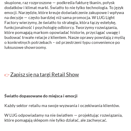
skupione, raz rozproszone — podkreśla fakturę tkanin, połysk
dodatków i klimat marki. Światło to nie tylko technologia. To język
emocji. Narzędzie, które kreuje doświadczenie zakupowe i wpływa
na decyzje — często bardziej niż sama promocja. W LUG Light
Factory wierzymy, że światło to strategia, która łączy estetykę,
funkcjonalność i psychologię odbiorcy. Tworzymy rozwiązania,
które pomagają markom opowiadać historie, przyciągać uwagę i
budować trwałe relacje z klientem. Nasze oprawy powstają z myślą
o konkretnych potrzebach – od przestrzeni typu convenience po
luksusowe showroomy.
Zapisz się na targi Retail Show
👉
Światło dopasowane do miejsca i emocji
Każdy sektor retailu ma swoje wyzwania i oczekiwania klientów.
W LUG odpowiadamy na nie światłem — projektując rozwiązania,
które pomagają sklepom nie tylko działać, ale zachwycać.