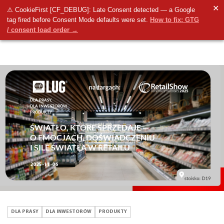
✕
⚠ CookieFirst [CF_DEBUG]: Late Consent detected — a Google
tag fired before Consent Mode defaults were set.
How to fix: GTG
/ consent load order →
DLA PRASY,
DLA INWESTORÓW,
PRODUKTY
ŚWIATŁO, KTÓRE SPRZEDAJE —
O EMOCJACH, DOŚWIADCZENIU
I SILE ŚWIATŁA W RETAILU
2025-11-06
DLA PRASY
DLA INWESTORÓW
PRODUKTY