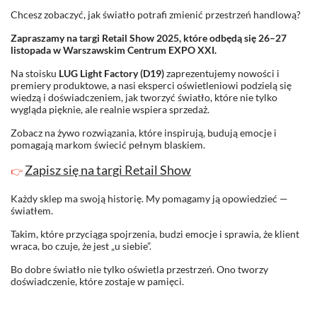
Chcesz zobaczyć, jak światło potrafi zmienić przestrzeń handlową?
Zapraszamy na targi Retail Show 2025, które odbędą się 26–27
listopada w Warszawskim Centrum EXPO XXI.
Na stoisku
LUG Light Factory (D19)
zaprezentujemy nowości i
premiery produktowe, a nasi eksperci oświetleniowi podzielą się
wiedzą i doświadczeniem, jak tworzyć światło, które nie tylko
wygląda pięknie, ale realnie wspiera sprzedaż.
Zobacz na żywo rozwiązania, które inspirują, budują emocje i
pomagają markom świecić pełnym blaskiem.
Zapisz się na targi Retail Show
👉
Każdy sklep ma swoją historię. My pomagamy ją opowiedzieć —
światłem.
Takim, które przyciąga spojrzenia, budzi emocje i sprawia, że klient
wraca, bo czuje, że jest „u siebie”.
Bo dobre światło nie tylko oświetla przestrzeń. Ono tworzy
doświadczenie, które zostaje w pamięci.