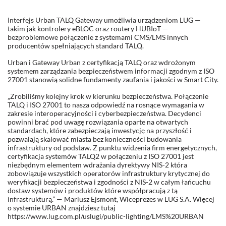
Interfejs Urban TALQ Gateway umożliwia urządzeniom LUG —
takim jak kontrolery eBLOC oraz routery HUBIoT —
bezproblemowe połączenie z systemami CMS/LMS innych
producentów spełniających standard TALQ.
Urban i Gateway Urban z certyfikacją TALQ oraz wdrożonym
systemem zarządzania bezpieczeństwem informacji zgodnym z ISO
27001 stanowią solidne fundamenty zaufania i jakości w Smart City.
„Zrobiliśmy kolejny krok w kierunku bezpieczeństwa. Połączenie
TALQ i ISO 27001 to nasza odpowiedź na rosnące wymagania w
zakresie interoperacyjności i cyberbezpieczeństwa. Decydenci
powinni brać pod uwagę rozwiązania oparte na otwartych
standardach, które zabezpieczają inwestycję na przyszłość i
pozwalają skalować miasta bez konieczności budowania
infrastruktury od podstaw. Z punktu widzenia firm energetycznych,
certyfikacja systemów TALQ2 w połączeniu z ISO 27001 jest
niezbędnym elementem wdrażania dyrektywy NIS-2 która
zobowiązuje wszystkich operatorów infrastruktury krytycznej do
weryfikacji bezpieczeństwa i zgodności z NIS-2 w całym łańcuchu
dostaw systemów i produktów które współpracują z tą
infrastrukturą.” — Mariusz Ejsmont, Wiceprezes w LUG S.A. Więcej
o systemie URBAN znajdziesz tutaj
https://www.lug.com.pl/uslugi/public-lighting/LMS%20URBAN