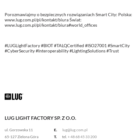
Porozmawiajmy o bezpiecznych rozwiązaniach Smart City: Polska:
www.lug.com.pl/pl/kontakt/biura Świat:
www.lug.com.pl/pl/kontakt/biura#world_offices
#LUGLightFactory #BIOT #TALQCertified #ISO27001 #SmartCity
#CyberSecurity #Interoperability #LightingSolutions #Trust
LUG LIGHT FACTORY SP. Z O.O.
ul. Gorzowska 11
E.
lug@lug.com.pl
65-127 Zielona Góra
T.
tel.
+ 48 68 45 33 200