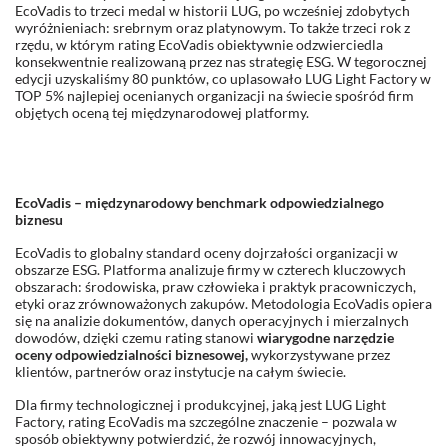
EcoVadis to trzeci medal w historii LUG, po wcześniej zdobytych
wyróżnieniach: srebrnym oraz platynowym. To także trzeci rok z
rzędu, w którym rating EcoVadis obiektywnie odzwierciedla
konsekwentnie realizowaną przez nas strategię ESG. W tegorocznej
edycji uzyskaliśmy 80 punktów, co uplasowało LUG Light Factory w
TOP 5% najlepiej ocenianych organizacji na świecie spośród firm
objętych oceną tej międzynarodowej platformy.
EcoVadis – międzynarodowy benchmark odpowiedzialnego
biznesu
EcoVadis to globalny standard oceny dojrzałości organizacji w
obszarze ESG. Platforma analizuje firmy w czterech kluczowych
obszarach: środowiska, praw człowieka i praktyk pracowniczych,
etyki oraz zrównoważonych zakupów. Metodologia EcoVadis opiera
się na analizie dokumentów, danych operacyjnych i mierzalnych
dowodów, dzięki czemu rating stanowi
wiarygodne narzędzie
oceny odpowiedzialności biznesowej,
wykorzystywane przez
klientów, partnerów oraz instytucje na całym świecie.
Dla firmy technologicznej i produkcyjnej, jaką jest LUG Light
Factory, rating EcoVadis ma szczególne znaczenie – pozwala w
sposób obiektywny potwierdzić, że rozwój innowacyjnych,