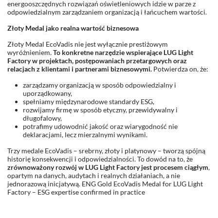
energooszczędnych rozwiązań oświetleniowych idzie w parze z
odpowiedzialnym zarządzaniem organizacją i łańcuchem wartości.
Złoty Medal jako realna wartość biznesowa
Złoty Medal EcoVadis nie jest wyłącznie prestiżowym
wyróżnieniem.
To konkretne narzędzie wspierające LUG Light
Factory w projektach, postępowaniach przetargowych oraz
relacjach z klientami i partnerami biznesowymi.
Potwierdza on, że:
zarządzamy organizacją w sposób odpowiedzialny i
uporządkowany,
spełniamy międzynarodowe standardy ESG,
rozwijamy firmę w sposób etyczny, przewidywalny i
długofalowy,
potrafimy udowodnić jakość oraz wiarygodność nie
deklaracjami, lecz mierzalnymi wynikami.
Trzy medale EcoVadis – srebrny, złoty i platynowy – tworzą spójną
historię konsekwencji i odpowiedzialności. To dowód na to, że
zrównoważony rozwój w LUG Light Factory jest procesem ciągłym
,
opartym na danych, audytach i realnych działaniach, a nie
jednorazową inicjatywą. ENG Gold EcoVadis Medal for LUG Light
Factory – ESG expertise confirmed in practice