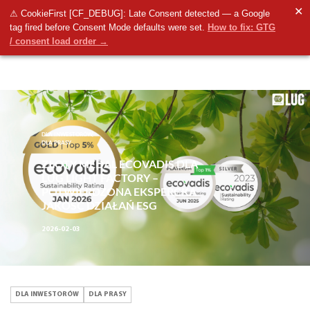
✕
⚠ CookieFirst [CF_DEBUG]: Late Consent detected — a Google
tag fired before Consent Mode defaults were set.
How to fix: GTG
/ consent load order →
DLA INWESTORÓW,
DLA PRASY
ZŁOTY MEDAL ECOVADIS DLA
LUG LIGHT FACTORY –
POTWIERDZONA EKSPERCKA
JAKOŚĆ DZIAŁAŃ ESG
2026-02-03
DLA INWESTORÓW
DLA PRASY