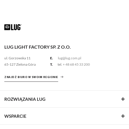
LUG LIGHT FACTORY SP. Z O.O.
ul. Gorzowska 11
E.
lug@lug.com.pl
65-127 Zielona Góra
T.
tel.
+ 48 68 45 33 200
ZNAJDŹ BIURO W SWOIM REGIONIE
ROZWIĄZANIA LUG
WSPARCIE