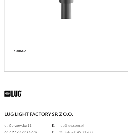
ZOBACZ
LUG LIGHT FACTORY SP. Z O.O.
ul. Gorzowska 11
E.
lug@lug.com.pl
65-127 Zielona Góra
T.
tel.
+ 48 68 45 33 200