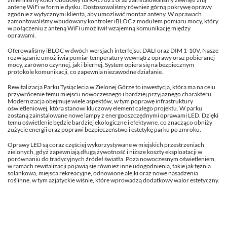
antenę WiFi w formie dysku. Dostosowaliśmy również górną pokrywę oprawy
zgodnie z wytycznymi klienta, aby umożliwić montaż anteny. W oprawach
zamontowaliśmy wbudowany kontroler iBLOC z modułem pomiaru mocy, który
w połączeniu z anteną WiFi umożliwił wzajemną komunikację między
oprawami.
Oferowaliśmy iBLOC w dwóch wersjach interfejsu: DALI oraz DIM 1-10V. Nasze
rozwiązanie umożliwia pomiar temperatury wewnątrz oprawy oraz pobieranej
mocy, zarówno czynnej, jak i biernej. System opiera się na bezpiecznym
protokole komunikacji, co zapewnia niezawodne działanie.
Rewitalizacja Parku Tysiąclecia w Zielonej Górze to inwestycja, która ma na celu
przywrócenie temu miejscu nowoczesnego i bardziej przyjaznego charakteru.
Modernizacja obejmuje wiele aspektów, w tym poprawę infrastruktury
oświetleniowej, która stanowi kluczowy element całego projektu. W parku
zostaną zainstalowane nowe lampy z energooszczędnymi oprawami LED. Dzięki
temu oświetlenie będzie bardziej ekologiczne i efektywne, co znacząco obniży
zużycie energii oraz poprawi bezpieczeństwo i estetykę parku po zmroku.
Oprawy LED są coraz częściej wykorzystywane w miejskich przestrzeniach
zielonych, gdyż zapewniają długą żywotność i niższe koszty eksploatacji w
porównaniu do tradycyjnych źródeł światła. Poza nowoczesnym oświetleniem,
w ramach rewitalizacji pojawią się również inne udogodnienia, takie jak tężnia
solankowa, miejsca rekreacyjne, odnowione alejki oraz nowe nasadzenia
roślinne, w tym azjatyckie wiśnie, które wprowadzą dodatkowy walor estetyczny.