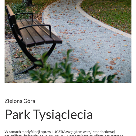
Zielona Góra
Park Tysiąclecia
W ramach modyfikacji opraw LUCERA względem wersji standardowej
zmieniliśmy kolor obudowy na RAL7021 oraz zainstalowaliśmy zewnętrzną