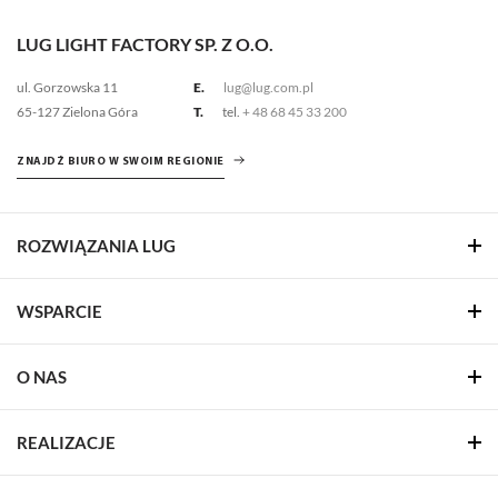
LUG LIGHT FACTORY SP. Z O.O.
ul. Gorzowska 11
E.
lug@lug.com.pl
65-127 Zielona Góra
T.
tel.
+ 48 68 45 33 200
ZNAJDŹ BIURO W SWOIM REGIONIE
ROZWIĄZANIA LUG
WSPARCIE
O NAS
REALIZACJE