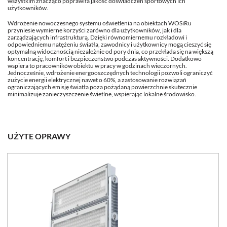
wszystkim znacząco poprawiła jakość doświadczeń sportowych ich
użytkowników.
Wdrożenie nowoczesnego systemu oświetlenia na obiektach WOSiRu
przyniesie wymierne korzyści zarówno dla użytkowników, jak i dla
zarządzających infrastrukturą. Dzięki równomiernemu rozkładowi i
odpowiedniemu natężeniu światła, zawodnicy i użytkownicy mogą cieszyć się
optymalną widocznością niezależnie od pory dnia, co przekłada się na większą
koncentrację, komfort i bezpieczeństwo podczas aktywności. Dodatkowo
wspiera to pracowników obiektu w pracy w godzinach wieczornych.
Jednocześnie, wdrożenie energooszczędnych technologii pozwoli ograniczyć
zużycie energii elektrycznej nawet o 60%, a zastosowanie rozwiązań
ograniczających emisję światła poza pożądaną powierzchnie skutecznie
minimalizuje zanieczyszczenie świetlne, wspierając lokalne środowisko.
UŻYTE OPRAWY