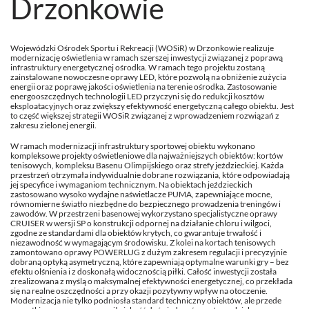
Drzonkowie
Wojewódzki Ośrodek Sportu i Rekreacji (WOSiR) w Drzonkowie realizuje
modernizację oświetlenia w ramach szerszej inwestycji związanej z poprawą
infrastruktury energetycznej ośrodka. W ramach tego projektu zostaną
zainstalowane nowoczesne oprawy LED, które pozwolą na obniżenie zużycia
energii oraz poprawę jakości oświetlenia na terenie ośrodka. Zastosowanie
energooszczędnych technologii LED przyczyni się do redukcji kosztów
eksploatacyjnych oraz zwiększy efektywność energetyczną całego obiektu. Jest
to część większej strategii WOSiR związanej z wprowadzeniem rozwiązań z
zakresu zielonej energii.
W ramach modernizacji infrastruktury sportowej obiektu wykonano
kompleksowe projekty oświetleniowe dla najważniejszych obiektów: kortów
tenisowych, kompleksu Basenu Olimpijskiego oraz strefy jeździeckiej. Każda
przestrzeń otrzymała indywidualnie dobrane rozwiązania, które odpowiadają
jej specyfice i wymaganiom technicznym. Na obiektach jeździeckich
zastosowano wysoko wydajne naświetlacze PUMA, zapewniające mocne,
równomierne światło niezbędne do bezpiecznego prowadzenia treningów i
zawodów. W przestrzeni basenowej wykorzystano specjalistyczne oprawy
CRUISER w wersji SP o konstrukcji odpornej na działanie chloru i wilgoci,
zgodne ze standardami dla obiektów krytych, co gwarantuje trwałość i
niezawodność w wymagającym środowisku. Z kolei na kortach tenisowych
zamontowano oprawy POWERLUG z dużym zakresem regulacji i precyzyjnie
dobraną optyką asymetryczną, które zapewniają optymalne warunki gry – bez
efektu olśnienia i z doskonałą widocznością piłki. Całość inwestycji została
zrealizowana z myślą o maksymalnej efektywności energetycznej, co przekłada
się na realne oszczędności a przy okazji pozytywny wpływ na otoczenie.
Modernizacja nie tylko podniosła standard techniczny obiektów, ale przede