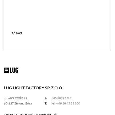
ZOBACZ
LUG LIGHT FACTORY SP. Z O.O.
ul. Gorzowska 11
E.
lug@lug.com.pl
65-127 Zielona Góra
T.
tel.
+ 48 68 45 33 200
ZNAJDŹ BIURO W SWOIM REGIONIE