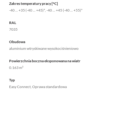
Zakres temperatury pracy [°C]
-40 ... +35 (-40 ... +45)*, -40 ... +45 (-40 ... +55)*
RAL
7035
Obudowa
aluminium wtryskiwane wysokociśnieniowo
Powierzchnia boczna eksponowana na wiatr
0.163 m²
Typ
Easy Connect, Oprawa standardowa