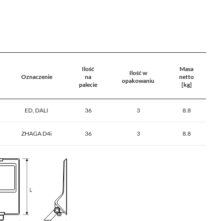
Ilość
Masa
Ilość w
Oznaczenie
na
netto
opakowaniu
palecie
[kg]
ED, DALI
36
3
8.8
ZHAGA D4i
36
3
8.8