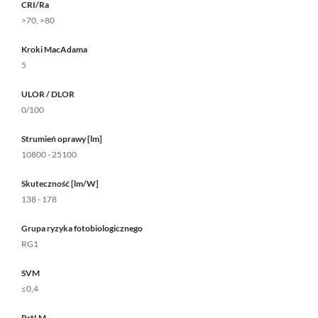
CRI/Ra
>70, >80
Kroki MacAdama
5
ULOR / DLOR
0/100
Strumień oprawy [lm]
10800 - 25100
Skuteczność [lm/W]
138 - 178
Grupa ryzyka fotobiologicznego
RG1
SVM
≤0,4
PstLM