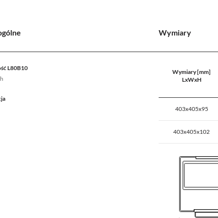
ogólne
Wymiary
ść L80B10
Wymiary [mm]
 h
LxWxH
ja
403x405x95
403x405x102