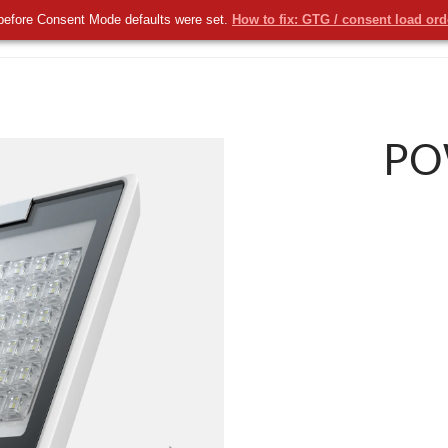
before Consent Mode defaults were set.
How to fix: GTG / consent load or
KOMERCYJNE
NOWOŚCI
USŁUGI
PO