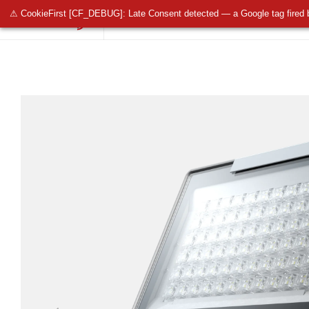
⚠ CookieFirst [CF_DEBUG]: Late Consent detected — a Google tag fired 
OŚWIETLENIE PUBLICZNE
OŚWIETLENIE 