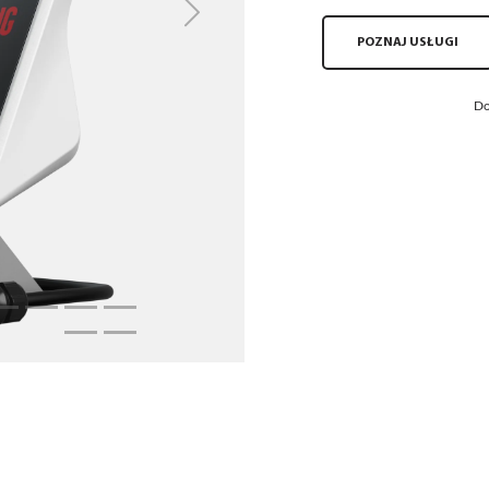
Next
POZNAJ USŁUGI
Do