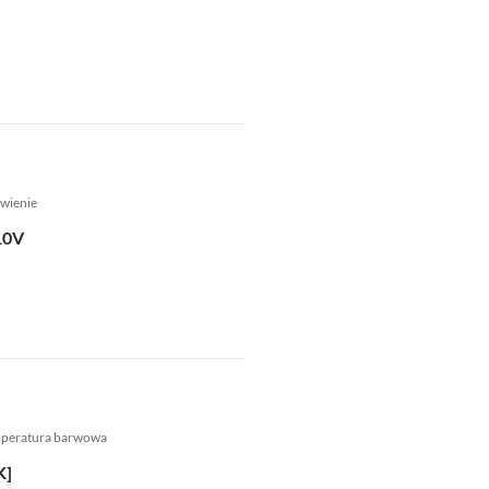
wienie
10V
mperatura barwowa
K]