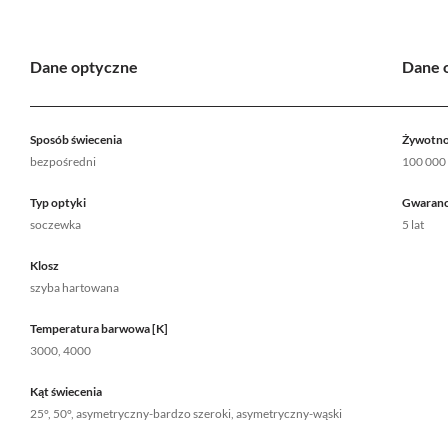
Dane optyczne
Dane 
Sposób świecenia
Żywotno
bezpośredni
100 000
Typ optyki
Gwaranc
soczewka
5 lat
Klosz
szyba hartowana
Temperatura barwowa [K]
3000, 4000
Kąt świecenia
25°, 50°, asymetryczny-bardzo szeroki, asymetryczny-wąski