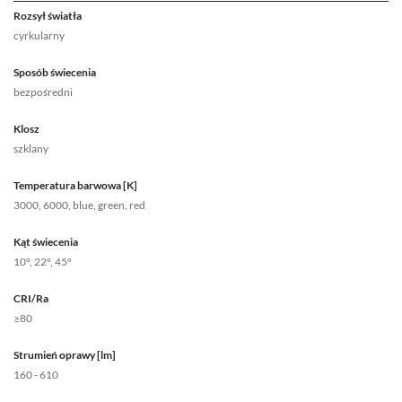
Rozsył światła
cyrkularny
Sposób świecenia
bezpośredni
Klosz
szklany
Temperatura barwowa [K]
3000, 6000, blue, green, red
Kąt świecenia
10°, 22°, 45°
CRI/Ra
≥80
Strumień oprawy [lm]
160 - 610