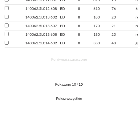
140062.5L012.608
ED
8
610
76
6
140062.5L013.602
ED
8
180
23
r
140062.5L013.607
ED
8
170
21
r
140062.5L013.608
ED
8
180
23
r
140062.5L014.602
ED
8
380
48
g
Porównaj zaznaczone
Pokazano 10 /
15
Pokaż wszystkie