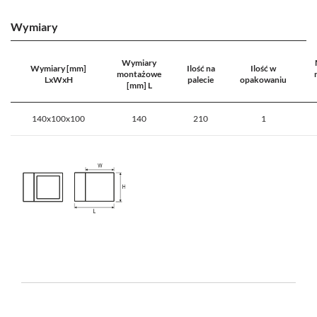
Wymiary
Wymiary
Wymiary [mm]
Ilość na
Ilość w
montażowe
LxWxH
palecie
opakowaniu
[mm] L
140x100x100
140
210
1