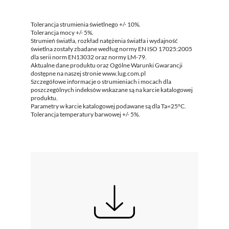
Tolerancja strumienia świetlnego +/- 10%.
Tolerancja mocy +/- 5%.
Strumień światła, rozkład natężenia światła i wydajność
świetlna zostały zbadane według normy EN ISO 17025:2005
dla serii norm EN13032 oraz normy LM-79.
Aktualne dane produktu oraz Ogólne Warunki Gwarancji
dostępne na naszej stronie www.lug.com.pl
Szczegółowe informacje o strumieniach i mocach dla
poszczególnych indeksów wskazane są na karcie katalogowej
produktu.
Parametry w karcie katalogowej podawane są dla Ta=25°C.
Tolerancja temperatury barwowej +/- 5%.