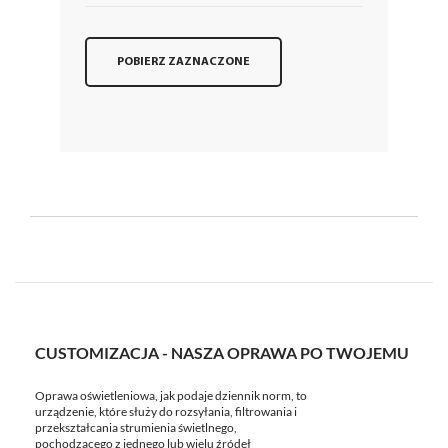
POBIERZ ZAZNACZONE
CUSTOMIZACJA - NASZA OPRAWA PO TWOJEMU
Oprawa oświetleniowa, jak podaje dziennik norm, to
urządzenie, które służy do rozsyłania, filtrowania i
przekształcania strumienia świetlnego,
pochodzącego z jednego lub wielu źródeł