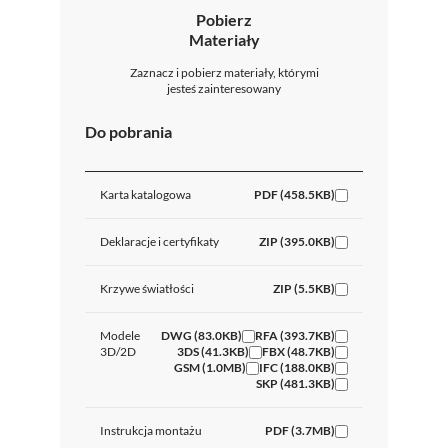
Pobierz
Materiały
Zaznacz i pobierz materiały, którymi
jesteś zainteresowany
Do pobrania
Karta katalogowa
PDF (458.5KB)
Deklaracje i certyfikaty
ZIP (395.0KB)
Krzywe światłości
ZIP (5.5KB)
Modele
DWG (83.0KB)
RFA (393.7KB)
3D/2D
3DS (41.3KB)
FBX (48.7KB)
GSM (1.0MB)
IFC (188.0KB)
SKP (481.3KB)
Instrukcja montażu
PDF (3.7MB)