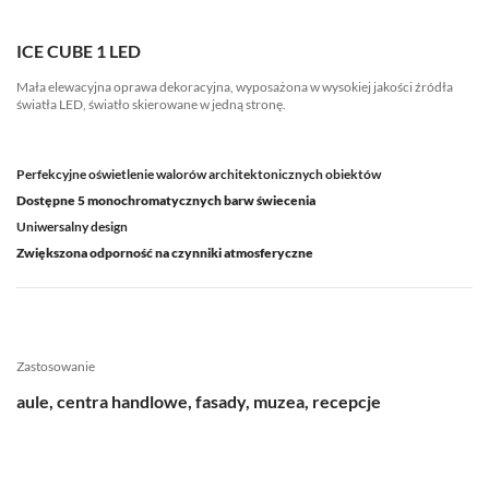
ICE CUBE 1 LED
Mała elewacyjna oprawa dekoracyjna, wyposażona w wysokiej jakości źródła
światła LED, światło skierowane w jedną stronę.
Perfekcyjne oświetlenie walorów architektonicznych obiektów
Dostępne 5 monochromatycznych barw świecenia
Uniwersalny design
Zwiększona odporność na czynniki atmosferyczne
Zastosowanie
aule, centra handlowe, fasady, muzea, recepcje