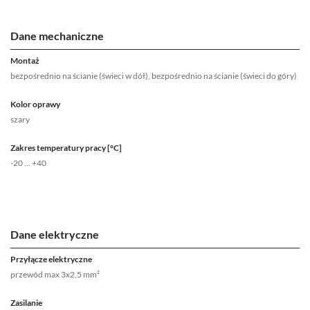
Dane mechaniczne
Montaż
bezpośrednio na ścianie (świeci w dół), bezpośrednio na ścianie (świeci do góry)
Kolor oprawy
szary
Zakres temperatury pracy [°C]
-20 ... +40
Dane elektryczne
Przyłącze elektryczne
przewód max 3x2,5 mm²
Zasilanie