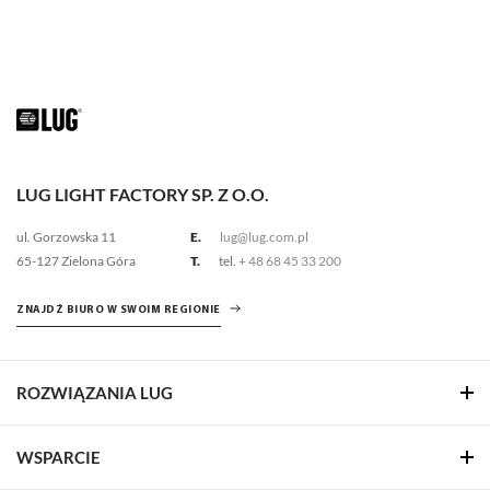
LUG LIGHT FACTORY SP. Z O.O.
ul. Gorzowska 11
E.
lug@lug.com.pl
65-127 Zielona Góra
T.
tel.
+ 48 68 45 33 200
ZNAJDŹ BIURO W SWOIM REGIONIE
ROZWIĄZANIA LUG
WSPARCIE