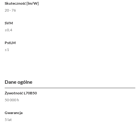
Skuteczność [lm/W]
20 - 76
SVM
≤0,4
PstLM
≤1
Dane ogólne
Żywotność L70B50
50 000 h
Gwarancja
5 lat