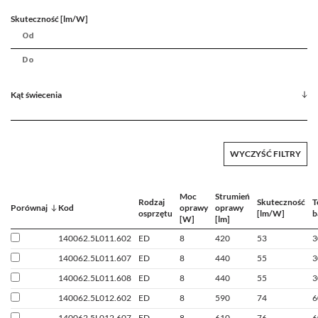
Skuteczność [lm/W]
Kąt świecenia
WYCZYŚĆ FILTRY
Moc
Strumień
Rodzaj
Skuteczność
T
Porównaj
Kod
oprawy
oprawy
osprzętu
[lm/W]
b
[W]
[lm]
140062.5L011.602
ED
8
420
53
3
140062.5L011.607
ED
8
440
55
3
140062.5L011.608
ED
8
440
55
3
140062.5L012.602
ED
8
590
74
6
140062.5L012.607
ED
8
610
76
6