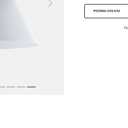
Next
POZNAJ USŁUGI
Do