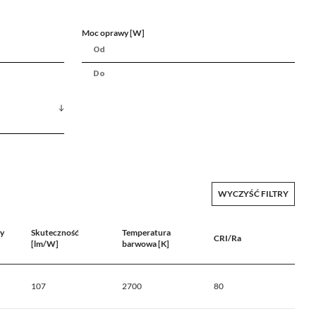
Moc oprawy [W]
WYCZYŚĆ FILTRY
y
Skuteczność
Temperatura
CRI/Ra
[lm/W]
barwowa [K]
107
2700
80