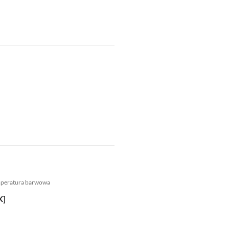
mperatura barwowa
K]