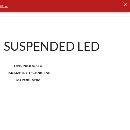
✕
der →
 SUSPENDED LED
OPIS PRODUKTU
PARAMETRY TECHNICZNE
DO POBRANIA