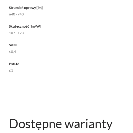
Strumień oprawy [lm]
640 - 740
Skuteczność [lm/W]
107 - 123
SVM
≤0,4
PstLM
≤1
Dostępne warianty