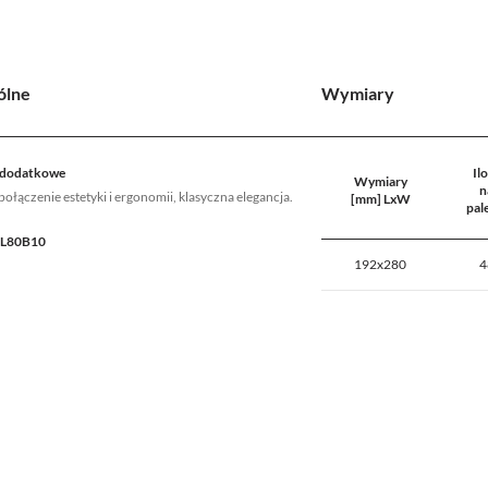
ólne
Wymiary
 dodatkowe
Il
Wymiary
n
ołączenie estetyki i ergonomii, klasyczna elegancja.
[mm] LxW
pal
 L80B10
192x280
4