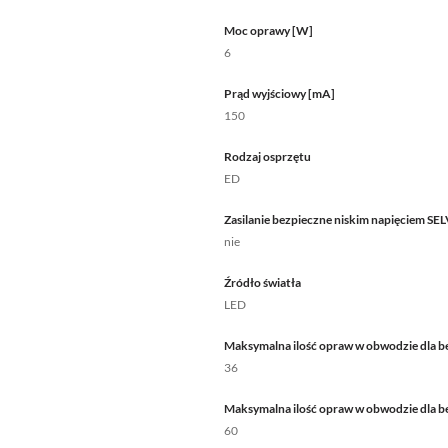
Moc oprawy [W]
6
Prąd wyjściowy [mA]
150
Rodzaj osprzętu
ED
Zasilanie bezpieczne niskim napięciem SE
nie
Źródło światła
LED
Maksymalna ilość opraw w obwodzie dla b
36
Maksymalna ilość opraw w obwodzie dla b
60