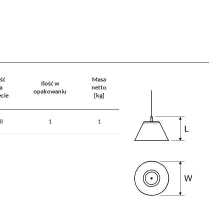
ość
Masa
Ilość w
a
netto
opakowaniu
ecie
[kg]
8
1
1