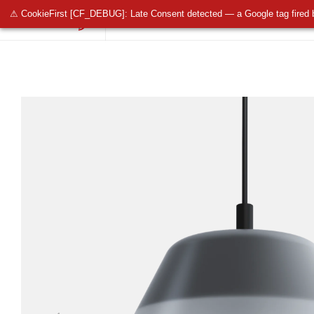
⚠ CookieFirst [CF_DEBUG]: Late Consent detected — a Google tag fired 
OŚWIETLENIE PUBLICZNE
OŚWIETLENIE 