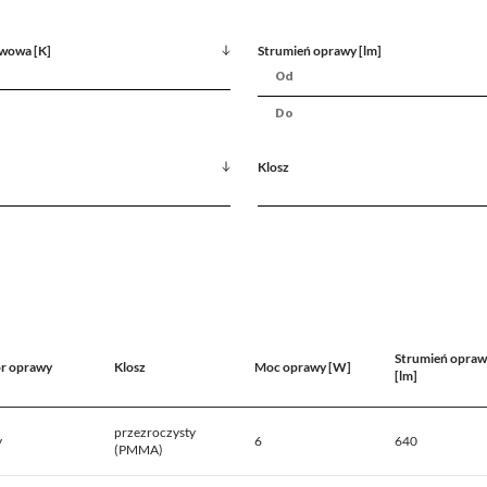
wowa [K]
Strumień oprawy [lm]
Klosz
Strumień opraw
r oprawy
Klosz
Moc oprawy [W]
[lm]
przezroczysty
y
6
640
(PMMA)