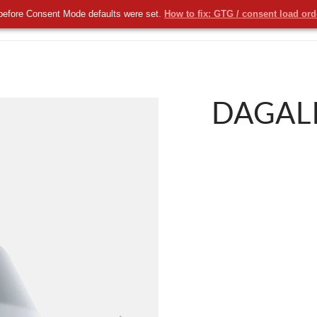
before Consent Mode defaults were set.
How to fix: GTG / consent load or
KOMERCYJNE
NOWOŚCI
USŁUGI
DAGALI