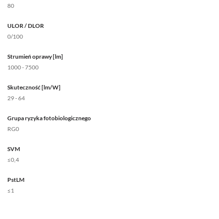
80
ULOR / DLOR
0/100
Strumień oprawy [lm]
1000 - 7500
Skuteczność [lm/W]
29 - 64
Grupa ryzyka fotobiologicznego
RG0
SVM
≤0,4
PstLM
≤1