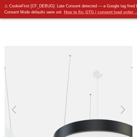
⚠ CookieFirst [CF_DEBUG]: Late Consent detected — a Google tag fired 
Consent Mode defaults were set.
How to fix: GTG / consent load order 
Previous
Next