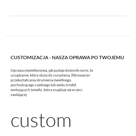
CUSTOMIZACJA - NASZA OPRAWA PO TWOJEMU
Oprawa oświetleniowa, jak podaje dziennik norm, to
urządzenie, które służy do rozsyłania, filtrowania i
przekształcania strumienia świetlnego,
pochodzącego z jednego lub wielu źródeł
emitujących światło, która znajduje się w sieci
zasilającej
custom