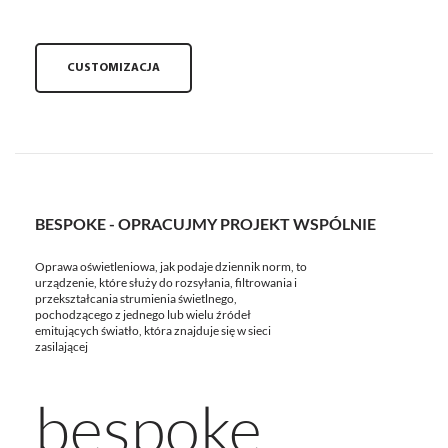
CUSTOMIZACJA
BESPOKE - OPRACUJMY PROJEKT WSPÓLNIE
Oprawa oświetleniowa, jak podaje dziennik norm, to
urządzenie, które służy do rozsyłania, filtrowania i
przekształcania strumienia świetlnego,
pochodzącego z jednego lub wielu źródeł
emitujących światło, która znajduje się w sieci
zasilającej
bespoke