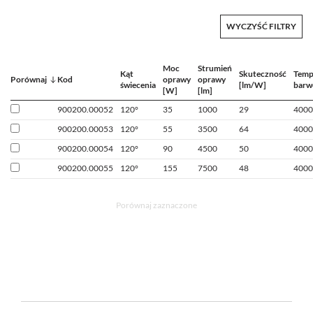
WYCZYŚĆ FILTRY
Moc
Strumień
Kąt
Skuteczność
Temp
Porównaj
Kod
oprawy
oprawy
świecenia
[lm/W]
barw
[W]
[lm]
900200.00052
120°
35
1000
29
4000
900200.00053
120°
55
3500
64
4000
900200.00054
120°
90
4500
50
4000
900200.00055
120°
155
7500
48
4000
Porównaj zaznaczone