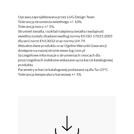
Oprawa zaprojektowana przez LUG Design Team
Tolerancja strumienia świetlnego +/- 10%.
Tolerancja mocy +/- 5%.
Strumień światła, rozkład natężenia światła i wydajność
świetlna zostały zbadane według normy EN ISO 17025:2005
dla serii norm EN13032 oraz normy LM-79.
Aktualne dane produktu oraz Ogólne Warunki Gwarancji
dostępne na naszej stronie www.lug.com.pl
Szczegółowe informacje o strumieniach i mocach dla
poszczególnych indeksów wskazane są na karcie katalogowej
produktu.
Parametry w karcie katalogowej podawane są dla Ta=25°C.
Tolerancja temperatury barwowej +/- 5%.