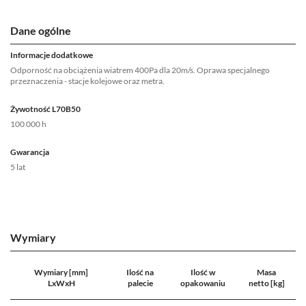
Dane ogólne
Informacje dodatkowe
Odporność na obciążenia wiatrem 400Pa dla 20m/s. Oprawa specjalnego
przeznaczenia - stacje kolejowe oraz metra.
Żywotność L70B50
100 000 h
Gwarancja
5 lat
Wymiary
Wymiary [mm]
Ilość na
Ilość w
Masa
LxWxH
palecie
opakowaniu
netto [kg]