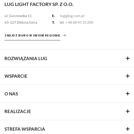
LUG LIGHT FACTORY SP. Z O.O.
ul. Gorzowska 11
E.
lug@lug.com.pl
65-127 Zielona Góra
T.
tel.
+ 48 68 45 33 200
ZNAJDŹ BIURO W SWOIM REGIONIE
ROZWIĄZANIA LUG
WSPARCIE
O NAS
REALIZACJE
STREFA WSPARCIA