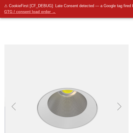
⚠ CookieFirst [CF_DEBUG]: Late Consent detected — a Google tag fired 
GTG / consent load order →
Previous
Next