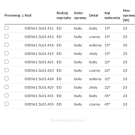
Moc
Rodzaj
Kolor
Kąt
Porównaj
Kod
Detal
oprawy
osprzętu
oprawy
świecenia
[W]
030561.5L01.411
ED
biały
biały
15°
23
030561.5L01.413
ED
biały
czarny
15°
23
030561.5L01.414
ED
biały
srebrny
15°
23
030561.5L01.415
ED
biały
złoty
15°
23
030561.5L01.421
ED
biały
biały
22°
23
030561.5L01.423
ED
biały
czarny
22°
23
030561.5L01.424
ED
biały
srebrny
22°
23
030561.5L01.425
ED
biały
złoty
22°
23
030561.5L01.431
ED
biały
biały
45°
23
030561.5L01.433
ED
biały
czarny
45°
23
Porównaj zaznaczone