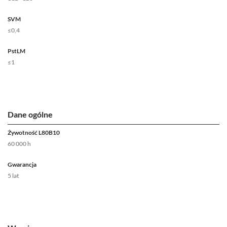
SVM
≤0,4
PstLM
≤1
Dane ogólne
Żywotność L80B10
60 000 h
Gwarancja
5 lat