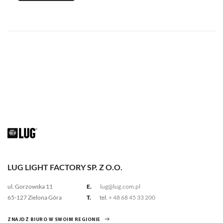
LUG LIGHT FACTORY SP. Z O.O.
ul. Gorzowska 11
E.
lug@lug.com.pl
65-127 Zielona Góra
T.
tel.
+ 48 68 45 33 200
ZNAJDŹ BIURO W SWOIM REGIONIE