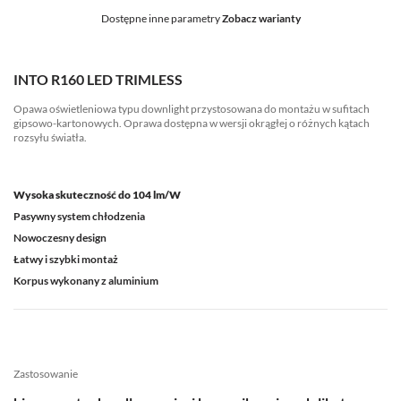
Dostępne inne parametry
Zobacz warianty
INTO R160 LED TRIMLESS
Opawa oświetleniowa typu downlight przystosowana do montażu w sufitach
gipsowo-kartonowych. Oprawa dostępna w wersji okrągłej o różnych kątach
rozsyłu światła.
Wysoka skuteczność do 104 lm/W
Pasywny system chłodzenia
Nowoczesny design
Łatwy i szybki montaż
Korpus wykonany z aluminium
Zastosowanie