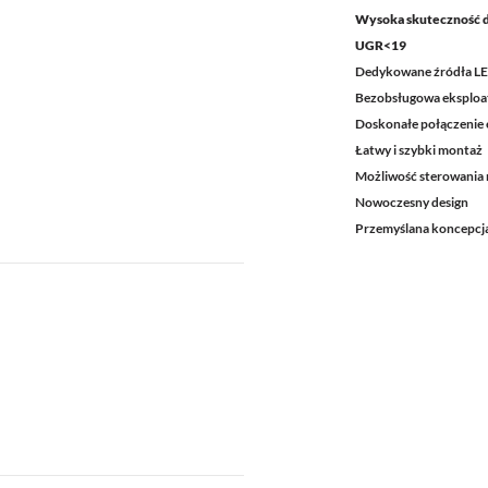
Wysoka skuteczność 
UGR<19
Dedykowane źródła L
Bezobsługowa eksploa
Doskonałe połączenie e
Łatwy i szybki montaż
Możliwość sterowania 
Nowoczesny design
Przemyślana koncepcja 