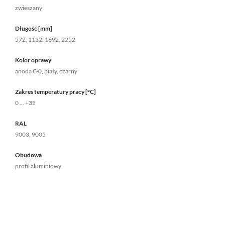
zwieszany
Długość [mm]
572, 1132, 1692, 2252
Kolor oprawy
anoda C-0, biały, czarny
Zakres temperatury pracy [°C]
0 ... +35
RAL
9003, 9005
Obudowa
profil aluminiowy