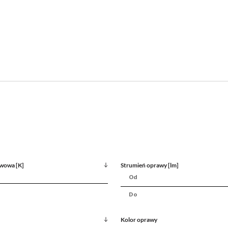
wowa [K]
Strumień oprawy [lm]
Kolor oprawy