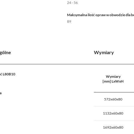
24 - 56
Maksymalna ilość opraw w obwodzie dla b
89
gólne
Wymiary
ć L80B10
Wymiary
h
[mm] LxWxH
a
572x60x80
1132x60x80
1692x60x80