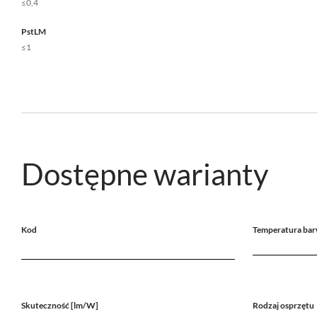
≤0,4
PstLM
≤1
Dostępne warianty
Kod
Temperatura bar
Skuteczność [lm/W]
Rodzaj osprzętu