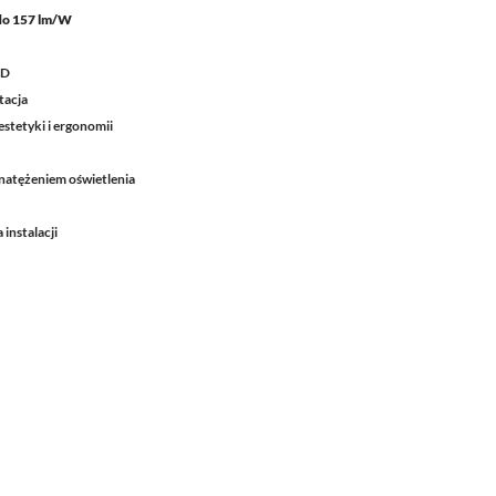
do 157 lm/W
ED
tacja
stetyki i ergonomii
natężeniem oświetlenia
instalacji