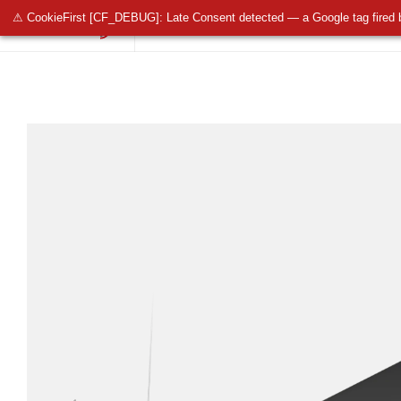
⚠ CookieFirst [CF_DEBUG]: Late Consent detected — a Google tag fired 
OŚWIETLENIE PUBLICZNE
OŚWIETLENIE 