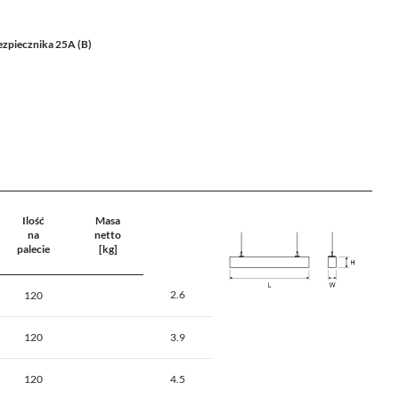
ezpiecznika 25A (B)
Ilość
Masa
na
netto
palecie
[kg]
2.6
120
120
3.9
120
4.5