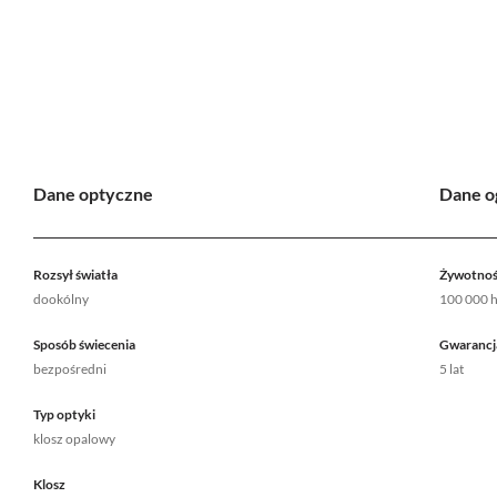
Dane optyczne
Dane o
Rozsył światła
Żywotnoś
dookólny
100 000 
Sposób świecenia
Gwarancj
bezpośredni
5 lat
Typ optyki
klosz opalowy
Klosz