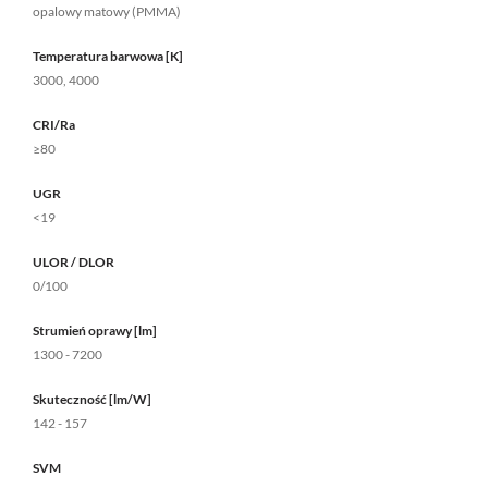
opalowy matowy (PMMA)
Temperatura barwowa [K]
3000, 4000
CRI/Ra
≥80
UGR
<19
ULOR / DLOR
0/100
Strumień oprawy [lm]
1300 - 7200
Skuteczność [lm/W]
142 - 157
SVM