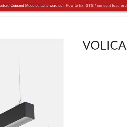
before Consent Mode defaults were set.
How to fix: GTG / consent load or
KOMERCYJNE
NOWOŚCI
USŁUGI
VOLICA