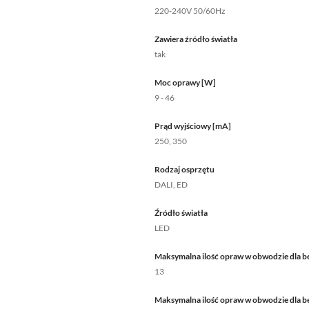
220-240V 50/60Hz
Zawiera źródło światła
tak
Moc oprawy [W]
9 - 46
Prąd wyjściowy [mA]
250, 350
Rodzaj osprzętu
DALI, ED
Źródło światła
LED
Maksymalna ilość opraw w obwodzie dla b
13
Maksymalna ilość opraw w obwodzie dla b