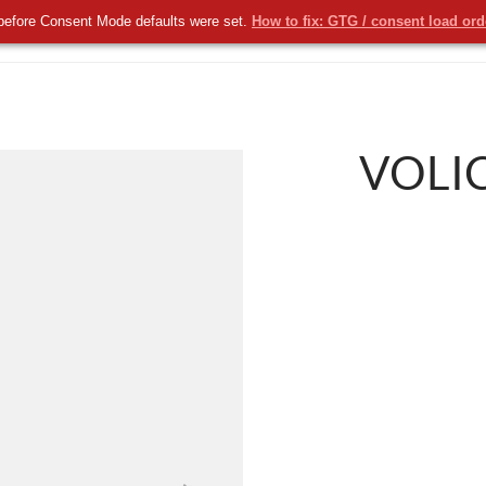
before Consent Mode defaults were set.
How to fix: GTG / consent load or
KOMERCYJNE
NOWOŚCI
USŁUGI
VOLIC