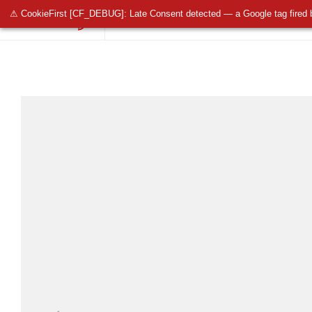
⚠ CookieFirst [CF_DEBUG]: Late Consent detected — a Google tag fired 
OŚWIETLENIE PUBLICZNE
OŚWIETLENIE 