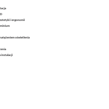
tacja
ED
stetyki i ergonomii
uminium
natężeniem oświetlenia
zenia
instalacji