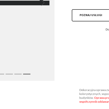
Next
POZNAJ USŁUGI
Do
Dekoracyjna oprawa zwi
kolorystycznych, wypo
budynków.
Oprawa przy
współczynnik oddawan