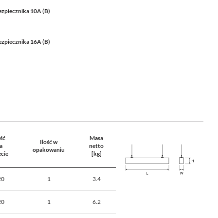
ezpiecznika 10A (B)
ezpiecznika 16A (B)
ość
Masa
Ilość w
a
netto
opakowaniu
ecie
[kg]
20
1
3.4
20
1
6.2