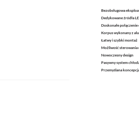
Bezobsługowa eksploa
Dedykowane źródła L
Doskonałe połączenie e
Korpus wykonany z al
Łatwy i szybki montaż
Możliwość sterowania 
Nowoczesny design
Pasywny system chłod
Przemyślana koncepcja 