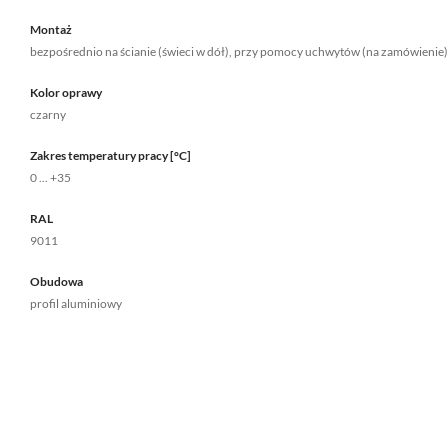
Montaż
bezpośrednio na ścianie (świeci w dół), przy pomocy uchwytów (na zamówienie)
Kolor oprawy
czarny
Zakres temperatury pracy [°C]
0 ... +35
RAL
9011
Obudowa
profil aluminiowy