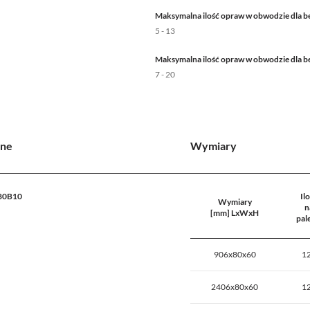
Maksymalna ilość opraw w obwodzie dla b
5 - 13
Maksymalna ilość opraw w obwodzie dla b
7 - 20
lne
Wymiary
80B10
Il
Wymiary
n
[mm] LxWxH
pal
906x80x60
1
2406x80x60
1