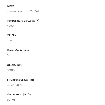
Klosz
opalowy matowy (PMMA)
Temperatura barwowa [K]
4000
CRI/Ra
≥90
Kroki MacAdama
3
ULOR / DLOR
0/100
Strumień oprawy [lm]
3250 - 9000
Skuteczność [lm/W]
90 - 98