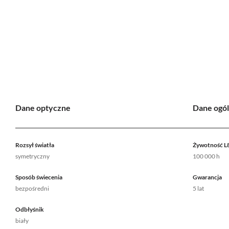
Dane optyczne
Dane ogó
Rozsył światła
Żywotność L
symetryczny
100 000 h
Sposób świecenia
Gwarancja
bezpośredni
5 lat
Odbłyśnik
biały