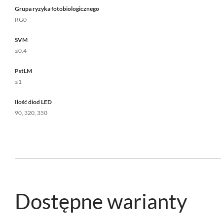
Grupa ryzyka fotobiologicznego
RG0
SVM
≤0,4
PstLM
≤1
Ilość diod LED
90, 320, 350
Dostępne warianty