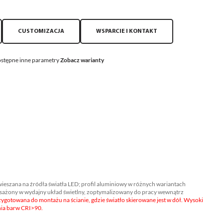
CUSTOMIZACJA
WSPARCIE I KONTAKT
stępne inne parametry
Zobacz warianty
eszana na źródła światła LED; profil aluminiowy w różnych wariantach
sażony w wydajny układ świetlny, zoptymalizowany do pracy wewnątrz
gotowana do montażu na ścianie, gdzie światło skierowane jest w dół. Wysoki
ia barw CRI>90.