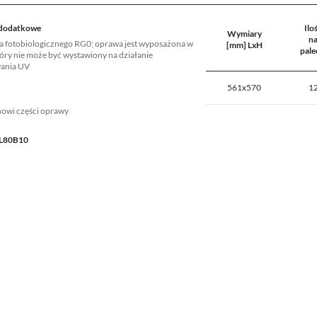
 dodatkowe
Ilo
Wymiary
n
a fotobiologicznego RG0; oprawa jest wyposażona w
[mm] LxH
pale
óry nie może być wystawiony na działanie
ania UV
561x570
1
anowi części oprawy
 L80B10