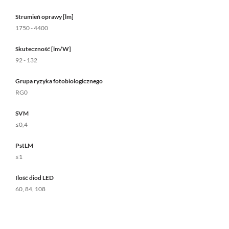
Strumień oprawy [lm]
1750 - 4400
Skuteczność [lm/W]
92 - 132
Grupa ryzyka fotobiologicznego
RG0
SVM
≤0,4
PstLM
≤1
Ilość diod LED
60, 84, 108