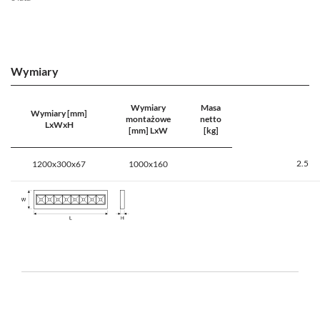
Wymiary
Wymiary
Masa
Wymiary [mm]
montażowe
netto
LxWxH
[mm] LxW
[kg]
2.5
1200x300x67
1000x160