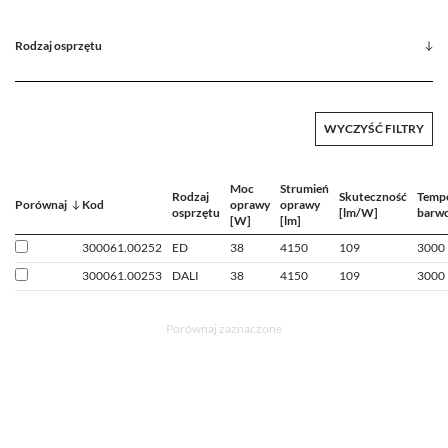
Rodzaj osprzętu
WYCZYŚĆ FILTRY
Moc
Strumień
Rodzaj
Skuteczność
Temp
Porównaj
Kod
oprawy
oprawy
osprzętu
[lm/W]
barwo
[W]
[lm]
300061.00252
ED
38
4150
109
3000
300061.00253
DALI
38
4150
109
3000
Porównaj zaznaczone