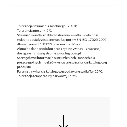
Tolerancja strumienia świetlnego +/- 10%.
Tolerancja mocy +/- 5%.
Strumień światła, rozkład natężenia światła i wydajność
świetlna zostały zbadane według normy EN ISO 17025:2005
dla serii norm EN13032 oraz normy LM-79.
Aktualne dane produktu oraz Ogólne Warunki Gwarancji
dostępne na naszej stronie www.lug.com.pl
Szczegółowe informacje o strumieniach i mocach dla
poszczególnych indeksów wskazane są na karcie katalogowej
produktu.
Parametry w karcie katalogowej podawane są dla Ta=25°C.
Tolerancja temperatury barwowej +/- 5%.