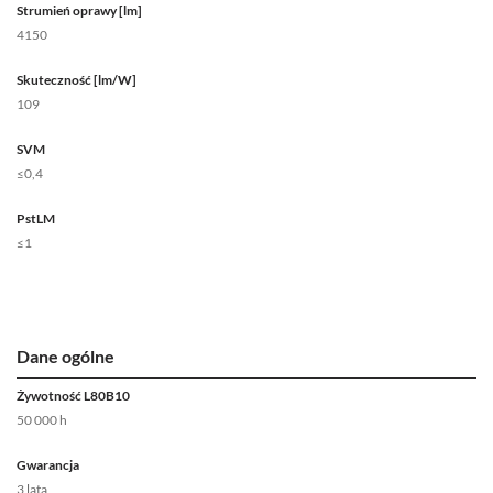
Strumień oprawy [lm]
4150
Skuteczność [lm/W]
109
SVM
≤0,4
PstLM
≤1
Dane ogólne
Żywotność L80B10
50 000 h
Gwarancja
3 lata