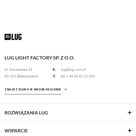
LUG LIGHT FACTORY SP. Z O.O.
ul. Gorzowska 11
E.
lug@lug.com.pl
65-127 Zielona Góra
T.
tel.
+ 48 68 45 33 200
ZNAJDŹ BIURO W SWOIM REGIONIE
ROZWIĄZANIA LUG
WSPARCIE