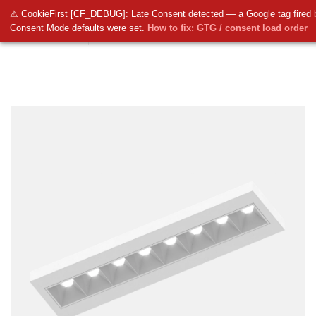
⚠ CookieFirst [CF_DEBUG]: Late Consent detected — a Google tag fired 
Consent Mode defaults were set.
How to fix: GTG / consent load order 