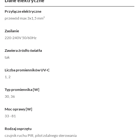
Dane elektryczne
Przyłącze elektryczne
przewód max 3x1,5 mm²
Zasilanie
220-240V 50/60Hz
Zawiera źródło światła
tak
Liczba promienników UV-C
1, 2
Typ promiennika [W]
30, 36
Moc oprawy [W]
33 - 81
Rodzaj osprzętu
czujnik ruchu PIR, pilot zdalnego sterowania