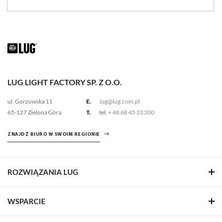
LUG LIGHT FACTORY SP. Z O.O.
ul. Gorzowska 11
E.
lug@lug.com.pl
65-127 Zielona Góra
T.
tel.
+ 48 68 45 33 200
ZNAJDŹ BIURO W SWOIM REGIONIE
ROZWIĄZANIA LUG
WSPARCIE