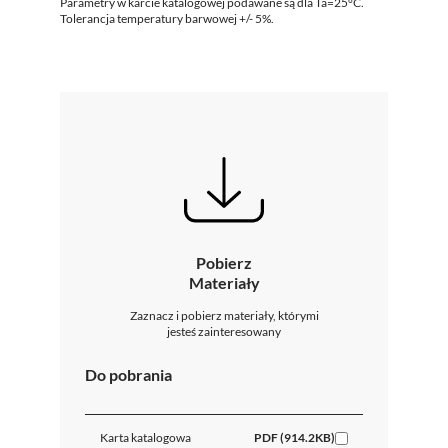
Parametry w karcie katalogowej podawane są dla Ta=25°C.
Tolerancja temperatury barwowej +/- 5%.
Pobierz
Materiały
Zaznacz i pobierz materiały, którymi
jesteś zainteresowany
Do pobrania
Karta katalogowa
PDF (914.2KB)