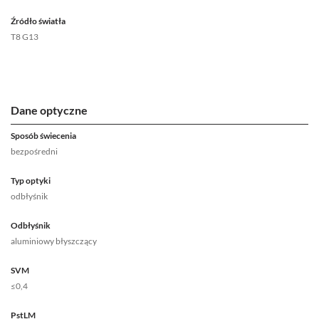
Źródło światła
T8 G13
Dane optyczne
Sposób świecenia
bezpośredni
Typ optyki
odbłyśnik
Odbłyśnik
aluminiowy błyszczący
SVM
≤0,4
PstLM