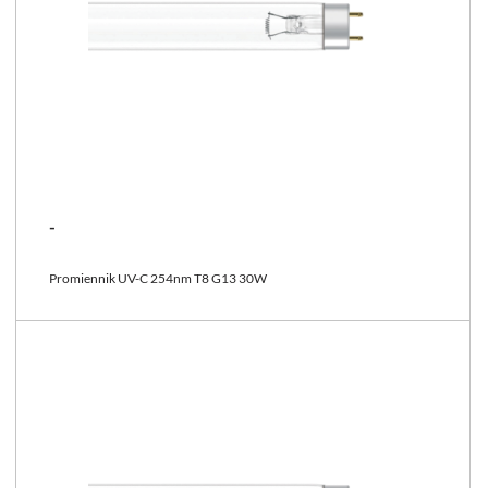
-
Promiennik UV-C 254nm T8 G13 30W