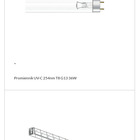
-
Promiennik UV-C 254nm T8 G13 36W