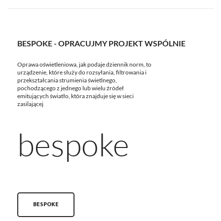
BESPOKE - OPRACUJMY PROJEKT WSPÓLNIE
Oprawa oświetleniowa, jak podaje dziennik norm, to
urządzenie, które służy do rozsyłania, filtrowania i
przekształcania strumienia świetlnego,
pochodzącego z jednego lub wielu źródeł
emitujących światło, która znajduje się w sieci
zasilającej
bespoke
BESPOKE