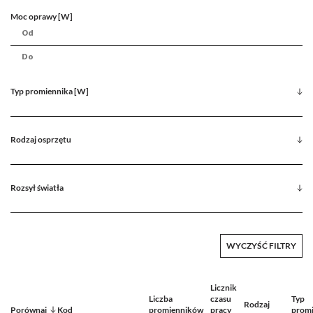
Moc oprawy [W]
Typ promiennika [W]
Rodzaj osprzętu
Rozsył światła
WYCZYŚĆ FILTRY
Licznik
Liczba
czasu
Typ
Rodzaj
Porównaj
Kod
promienników
pracy
promi