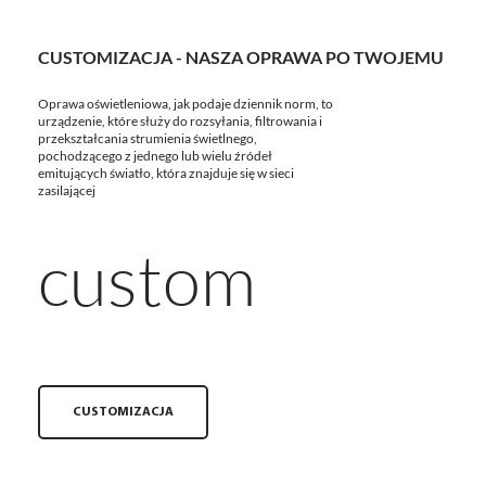
CUSTOMIZACJA - NASZA OPRAWA PO TWOJEMU
Oprawa oświetleniowa, jak podaje dziennik norm, to
urządzenie, które służy do rozsyłania, filtrowania i
przekształcania strumienia świetlnego,
pochodzącego z jednego lub wielu źródeł
emitujących światło, która znajduje się w sieci
zasilającej
custom
CUSTOMIZACJA