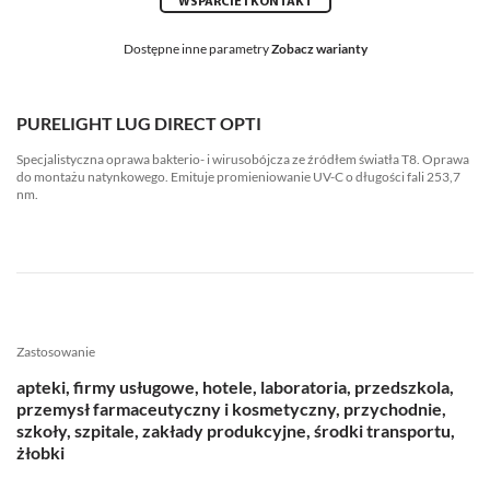
WSPARCIE I KONTAKT
Dostępne inne parametry
Zobacz warianty
PURELIGHT LUG DIRECT OPTI
Specjalistyczna oprawa bakterio- i wirusobójcza ze źródłem światła T8. Oprawa
do montażu natynkowego. Emituje promieniowanie UV-C o długości fali 253,7
nm.
Zastosowanie
apteki, firmy usługowe, hotele, laboratoria, przedszkola,
przemysł farmaceutyczny i kosmetyczny, przychodnie,
szkoły, szpitale, zakłady produkcyjne, środki transportu,
żłobki