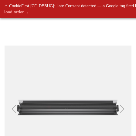
⚠ CookieFirst [CF_DEBUG]: Late Consent detected — a Google tag fired 
load order →
Previous
Next