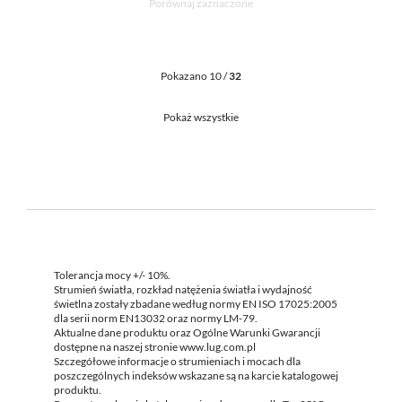
Porównaj zaznaczone
Pokazano 10 /
32
Pokaż wszystkie
Tolerancja mocy +/- 10%.
Strumień światła, rozkład natężenia światła i wydajność
świetlna zostały zbadane według normy EN ISO 17025:2005
dla serii norm EN13032 oraz normy LM-79.
Aktualne dane produktu oraz Ogólne Warunki Gwarancji
dostępne na naszej stronie www.lug.com.pl
Szczegółowe informacje o strumieniach i mocach dla
poszczególnych indeksów wskazane są na karcie katalogowej
produktu.