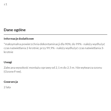
≤1
Dane ogólne
Informacje dodatkowe
*maksymalna powierzchnia dekontaminacji dla 90%; do 99% - należy wydłużyć
czas naświetlania 2-krotnie; przy 99,9% - należy wydłużyć czas naświetlania 3-
krotnie
Uwagi
Zalecana wysokość montażu oprawy od 2,1 m do 2,5 m. Nie wytwarza ozonu
(Ozone Free).
Gwarancja
2 lata