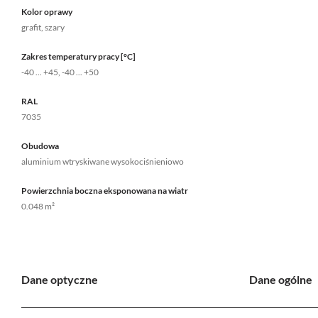
Kolor oprawy
grafit, szary
Zakres temperatury pracy [°C]
-40 ... +45, -40 ... +50
RAL
7035
Obudowa
aluminium wtryskiwane wysokociśnieniowo
Powierzchnia boczna eksponowana na wiatr
0.048 m²
Dane optyczne
Dane ogólne