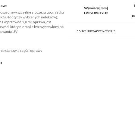
kowe
Wymiary [mm]
osażone w szczelne złącze; grupa ryzyka
LxHxDxD1xD2
p
 RG0 (dotyczy wybranych indeksów);
 w przewód 1,0 m ; oprawa jest
wód, który nie może być wystawiony na
550x100x645x165x205
niowania UV
 nie stanowią części oprawy
0