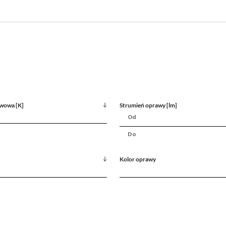
wowa [K]
Strumień oprawy [lm]
Kolor oprawy