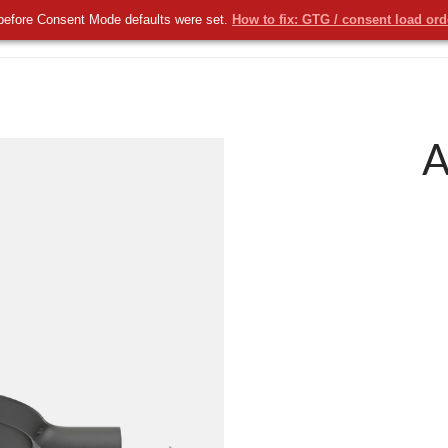
before Consent Mode defaults were set.
How to fix: GTG / consent load or
KOMERCYJNE
NOWOŚCI
USŁUGI
A