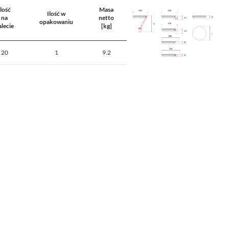
Ilość
Masa
Ilość w
na
netto
opakowaniu
alecie
[kg]
20
1
9.2