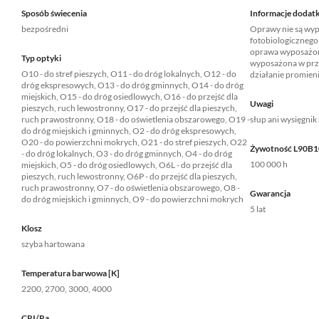
Sposób świecenia
Informacje dodat
bezpośredni
Oprawy nie są wyp
fotobiologicznego
oprawa wyposażona
Typ optyki
wyposażona w prze
O10 - do stref pieszych, O11 - do dróg lokalnych, O12 - do
działanie promie
dróg ekspresowych, O13 - do dróg gminnych, O14 - do dróg
miejskich, O15 - do dróg osiedlowych, O16 - do przejść dla
Uwagi
pieszych, ruch lewostronny, O17 - do przejść dla pieszych,
ruch prawostronny, O18 - do oświetlenia obszarowego, O19 -
słup ani wysięgnik
do dróg miejskich i gminnych, O2 - do dróg ekspresowych,
O20 - do powierzchni mokrych, O21 - do stref pieszych, O22
Żywotność L90B1
- do dróg lokalnych, O3 - do dróg gminnych, O4 - do dróg
100 000 h
miejskich, O5 - do dróg osiedlowych, O6L - do przejść dla
pieszych, ruch lewostronny, O6P - do przejść dla pieszych,
ruch prawostronny, O7 - do oświetlenia obszarowego, O8 -
Gwarancja
do dróg miejskich i gminnych, O9 - do powierzchni mokrych
5 lat
Klosz
szyba hartowana
Temperatura barwowa [K]
2200, 2700, 3000, 4000
CRI/Ra