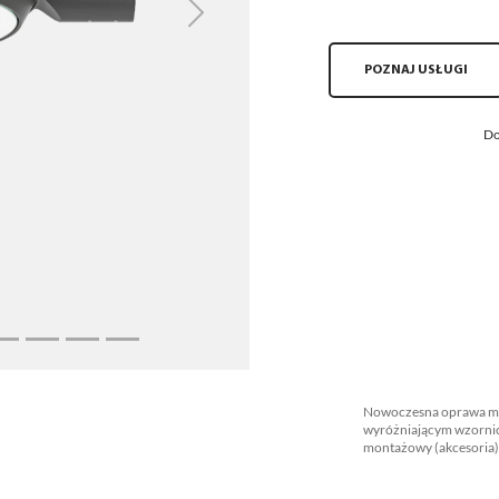
Next
POZNAJ USŁUGI
Do
Nowoczesna oprawa mie
wyróżniającym wzornic
montażowy (akcesoria)