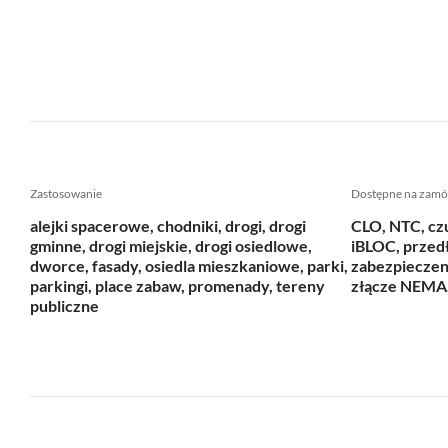
Zastosowanie
Dostępne na zamó
alejki spacerowe, chodniki, drogi, drogi
CLO, NTC, czu
gminne, drogi miejskie, drogi osiedlowe,
iBLOC, przedł
dworce, fasady, osiedla mieszkaniowe, parki,
zabezpieczen
parkingi, place zabaw, promenady, tereny
złącze NEMA
publiczne