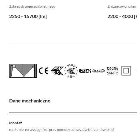
Zakres strumienia świetlnego
Zróżnicowana te
2250 - 15700 [lm]
2200 - 4000 [
Dane mechaniczne
Montaż
na słupie, na wysięgniku, przy pomocy uchwytów (na zamówienie)