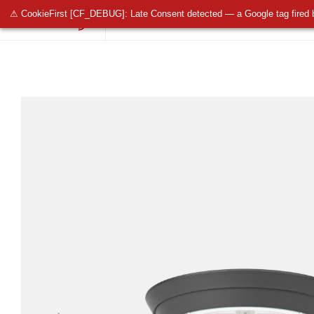
⚠ CookieFirst [CF_DEBUG]: Late Consent detected — a Google tag fired 
OŚWIETLENIE PUBLICZNE
OŚWIETLENIE 