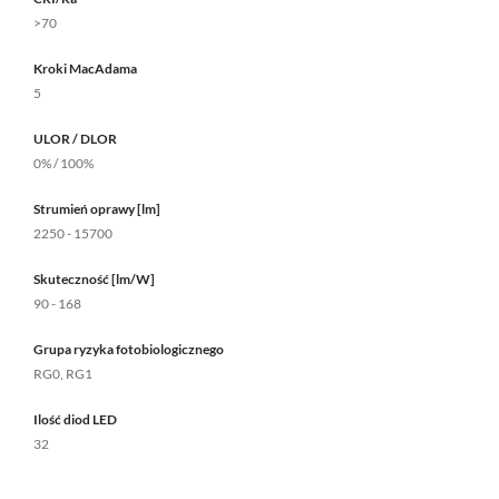
>70
Kroki MacAdama
5
ULOR / DLOR
0% / 100%
Strumień oprawy [lm]
2250 - 15700
Skuteczność [lm/W]
90 - 168
Grupa ryzyka fotobiologicznego
RG0, RG1
Ilość diod LED
32