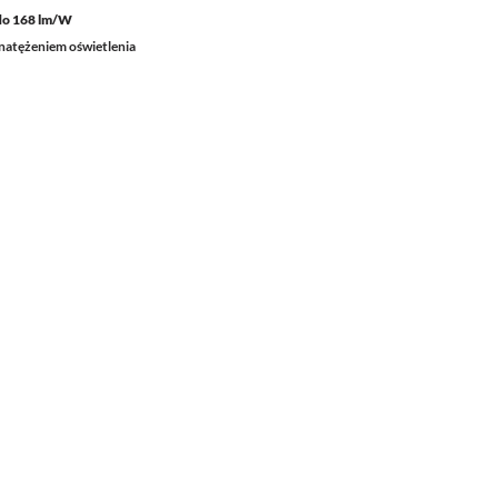
do 168 lm/W
natężeniem oświetlenia