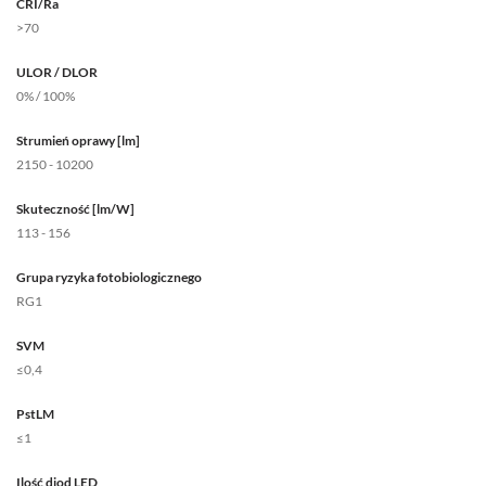
CRI/Ra
>70
ULOR / DLOR
0% / 100%
Strumień oprawy [lm]
2150 - 10200
Skuteczność [lm/W]
113 - 156
Grupa ryzyka fotobiologicznego
RG1
SVM
≤0,4
PstLM
≤1
Ilość diod LED