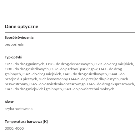
Dane optyczne
Sposób świecenia
bezpośredni
Typ optyki
O27 - do dróg gminnych, O28 - do dróg ekspresowych, O29 - do dróg miejskich,
O30 - do dróg osiedlowych, O32 - do parków i parkingów, O41 - do dróg
gminnych, O42 - do dróg miejskich, O43 - do dróg osiedlowych, O44L - do
przejść dla pieszych, ruch lewostronny, O44P - do przejść dla pieszych, ruch
prawostronny, O45 - do oświetlenia obszarowego, O46 - do dróg ekspresowych,
O47 - do dróg miejskich i gminnych, O48 - do powierzchni mokrych
Klosz
szyba hartowana
Temperatura barwowa [K]
3000, 4000