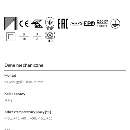
Dane mechaniczne
Montaż
na wysięgniku ø48-60mm
Kolor oprawy
szary
Zakres temperatury pracy [°C]
-40 ... +45, -40 ... +50, -40 ... +55