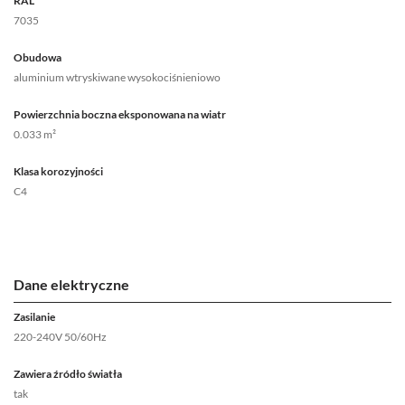
RAL
7035
Obudowa
aluminium wtryskiwane wysokociśnieniowo
Powierzchnia boczna eksponowana na wiatr
0.033 m²
Klasa korozyjności
C4
Dane elektryczne
Zasilanie
220-240V 50/60Hz
Zawiera źródło światła
tak