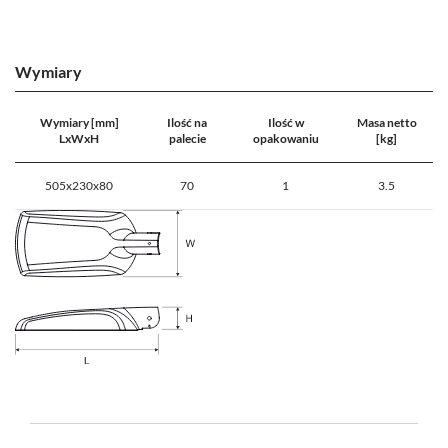
Wymiary
Wymiary [mm]
Ilość na
Ilość w
Masa netto
LxWxH
palecie
opakowaniu
[kg]
505x230x80
70
1
3.5