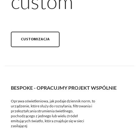
custom
CUSTOMIZACJA
BESPOKE - OPRACUJMY PROJEKT WSPÓLNIE
Oprawa oświetleniowa, jak podaje dziennik norm, to
urządzenie, które służy do rozsyłania, filtrowania i
przekształcania strumienia świetlnego,
pochodzącego z jednego lub wielu źródeł
emitujących światło, która znajduje się w sieci
zasilającej