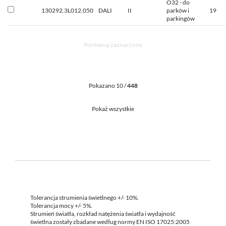
O32 - do
130292.3L012.050
DALI
II
parków i
19
parkingów
Porównaj zaznaczone
Pokazano 10 /
448
Pokaż wszystkie
Tolerancja strumienia świetlnego +/- 10%.
Tolerancja mocy +/- 5%.
Strumień światła, rozkład natężenia światła i wydajność
świetlna zostały zbadane według normy EN ISO 17025:2005