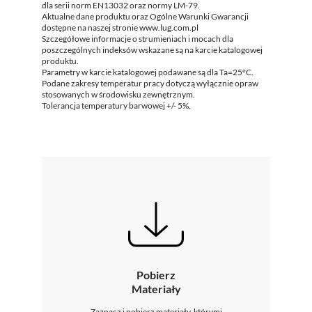
dla serii norm EN13032 oraz normy LM-79.
Aktualne dane produktu oraz Ogólne Warunki Gwarancji
dostępne na naszej stronie www.lug.com.pl
Szczegółowe informacje o strumieniach i mocach dla
poszczególnych indeksów wskazane są na karcie katalogowej
produktu.
Parametry w karcie katalogowej podawane są dla Ta=25°C.
Podane zakresy temperatur pracy dotyczą wyłącznie opraw
stosowanych w środowisku zewnętrznym.
Tolerancja temperatury barwowej +/- 5%.
Pobierz
Materiały
Zaznacz i pobierz materiały, którymi