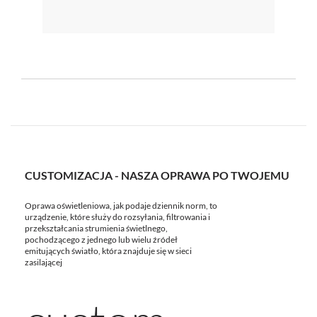
CUSTOMIZACJA - NASZA OPRAWA PO TWOJEMU
Oprawa oświetleniowa, jak podaje dziennik norm, to
urządzenie, które służy do rozsyłania, filtrowania i
przekształcania strumienia świetlnego,
pochodzącego z jednego lub wielu źródeł
emitujących światło, która znajduje się w sieci
zasilającej