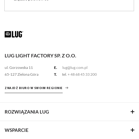
LUG LIGHT FACTORY SP. Z O.O.
ul. Gorzowska 11
E.
lug@lug.com.pl
65-127 Zielona Góra
T.
tel.
+ 48 68 45 33 200
ZNAJDŹ BIURO W SWOIM REGIONIE
ROZWIĄZANIA LUG
WSPARCIE