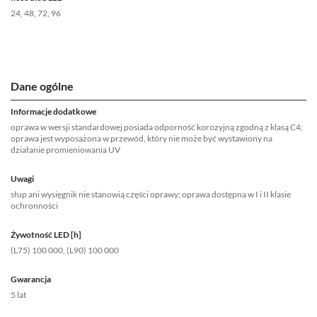
24, 48, 72, 96
Dane ogólne
Informacje dodatkowe
oprawa w wersji standardowej posiada odporność korozyjną zgodną z klasą C4;
oprawa jest wyposażona w przewód, który nie może być wystawiony na
działanie promieniowania UV
Uwagi
słup ani wysięgnik nie stanowią części oprawy; oprawa dostępna w I i II klasie
ochronności
Żywotność LED [h]
(L75) 100 000, (L90) 100 000
Gwarancja
5 lat