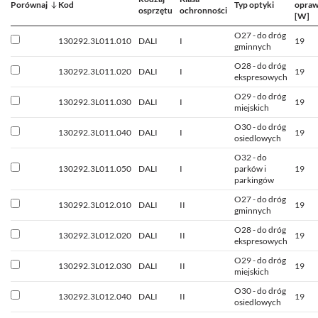
Porównaj
Kod
Typ optyki
opra
osprzętu
ochronności
[W]
O27 - do dróg
130292.3L011.010
DALI
I
19
gminnych
O28 - do dróg
130292.3L011.020
DALI
I
19
ekspresowych
O29 - do dróg
130292.3L011.030
DALI
I
19
miejskich
O30 - do dróg
130292.3L011.040
DALI
I
19
osiedlowych
O32 - do
130292.3L011.050
DALI
I
parków i
19
parkingów
O27 - do dróg
130292.3L012.010
DALI
II
19
gminnych
O28 - do dróg
130292.3L012.020
DALI
II
19
ekspresowych
O29 - do dróg
130292.3L012.030
DALI
II
19
miejskich
O30 - do dróg
130292.3L012.040
DALI
II
19
osiedlowych