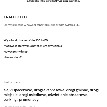
Dostępne inne parametry
Zobacz warianty
TRAFFIK LED
Oprawa uliczna w nowoczesnej formie na źródła światła LED.
Wysoka skuteczność do 156 lm/W
Możliwość sterowania natężeniem oświetlenia
Nowoczesny design
Niezawodność
Zastosowanie
alejki spacerowe, drogi ekspresowe, drogi gminne, drogi
miejskie, drogi osiedlowe, oświetlenie obszarowe,
parkingi, promenady
Dostępne na zamówienie