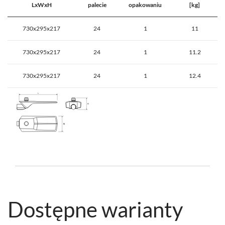
LxWxH
palecie
opakowaniu
[kg]
730x295x217
24
1
11
730x295x217
24
1
11.2
730x295x217
24
1
12.4
Dostępne warianty