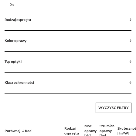
Rodzaj osprzętu
Kolor oprawy
Typ optyki
Klasa ochronności
WYCZYŚĆ FILTRY
Moc
Strumień
Rodzaj
Skuteczno
Porównaj
Kod
oprawy
oprawy
osprzętu
[lm/W]
[W]
[lm]