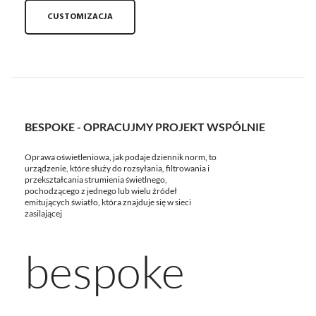
CUSTOMIZACJA
BESPOKE - OPRACUJMY PROJEKT WSPÓLNIE
Oprawa oświetleniowa, jak podaje dziennik norm, to
urządzenie, które służy do rozsyłania, filtrowania i
przekształcania strumienia świetlnego,
pochodzącego z jednego lub wielu źródeł
emitujących światło, która znajduje się w sieci
zasilającej
bespoke