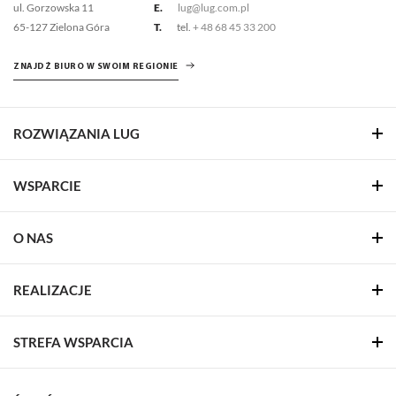
ul. Gorzowska 11
E.
lug@lug.com.pl
65-127 Zielona Góra
T.
tel.
+ 48 68 45 33 200
ZNAJDŹ BIURO W SWOIM REGIONIE
ROZWIĄZANIA LUG
WSPARCIE
O NAS
REALIZACJE
STREFA WSPARCIA