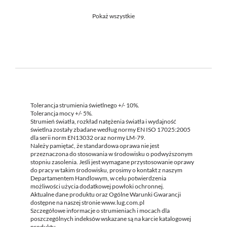
Pokaż wszystkie
Tolerancja strumienia świetlnego +/- 10%.
Tolerancja mocy +/- 5%.
Strumień światła, rozkład natężenia światła i wydajność
świetlna zostały zbadane według normy EN ISO 17025:2005
dla serii norm EN13032 oraz normy LM-79.
Należy pamiętać, że standardowa oprawa nie jest
przeznaczona do stosowania w środowisku o podwyższonym
stopniu zasolenia. Jeśli jest wymagane przystosowanie oprawy
do pracy w takim środowisku, prosimy o kontakt z naszym
Departamentem Handlowym, w celu potwierdzenia
możliwości użycia dodatkowej powłoki ochronnej.
Aktualne dane produktu oraz Ogólne Warunki Gwarancji
dostępne na naszej stronie www.lug.com.pl
Szczegółowe informacje o strumieniach i mocach dla
poszczególnych indeksów wskazane są na karcie katalogowej
produktu.