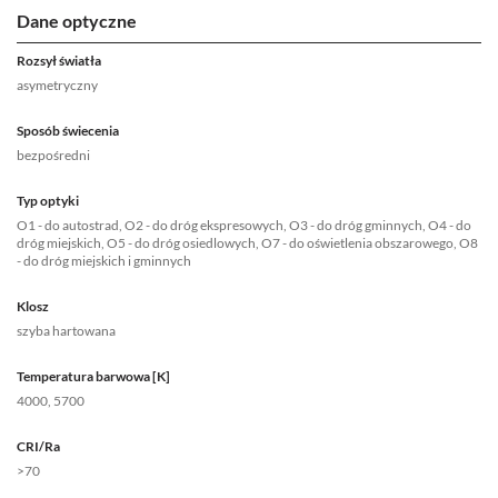
Dane optyczne
Rozsył światła
asymetryczny
Sposób świecenia
bezpośredni
Typ optyki
O1 - do autostrad, O2 - do dróg ekspresowych, O3 - do dróg gminnych, O4 - do
dróg miejskich, O5 - do dróg osiedlowych, O7 - do oświetlenia obszarowego, O8
- do dróg miejskich i gminnych
Klosz
szyba hartowana
Temperatura barwowa [K]
4000, 5700
CRI/Ra
>70