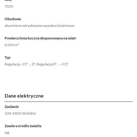
7035
Obudowa
aluminium wtryskiwane wysokociśnieniowo
Powierzchnia boczna eksponowana na wiatr
0.054 m²
Typ
Regulacja -15° ... 0°, Regulacja 0° ... +15°
Dane elektryczne
Zasilanie
220-240V 50/60Hz
Zawiera źródło światła
tak