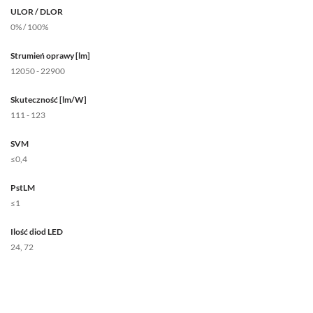
ULOR / DLOR
0% / 100%
Strumień oprawy [lm]
12050 - 22900
Skuteczność [lm/W]
111 - 123
SVM
≤0,4
PstLM
≤1
Ilość diod LED
24, 72