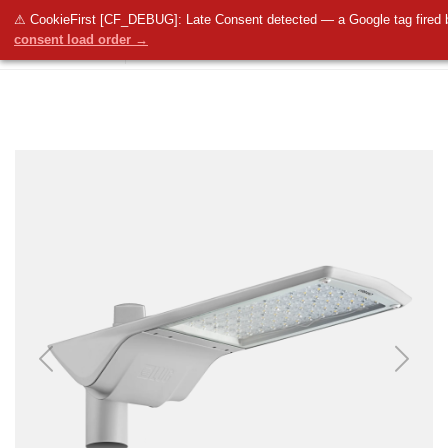
⚠ CookieFirst [CF_DEBUG]: Late Consent detected — a Google tag fired 
consent load order →
Previous
Next