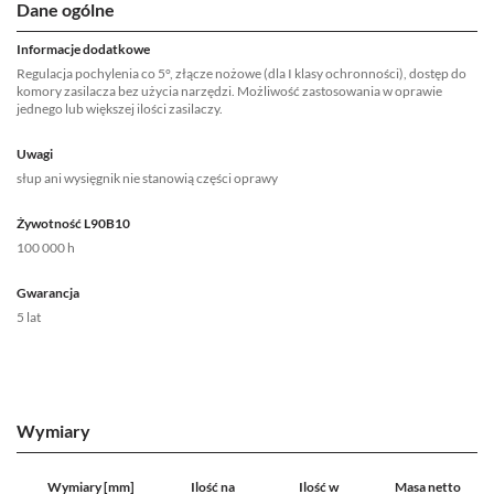
Dane ogólne
Informacje dodatkowe
Regulacja pochylenia co 5°, złącze nożowe (dla I klasy ochronności), dostęp do
komory zasilacza bez użycia narzędzi. Możliwość zastosowania w oprawie
jednego lub większej ilości zasilaczy.
Uwagi
słup ani wysięgnik nie stanowią części oprawy
Żywotność L90B10
100 000 h
Gwarancja
5 lat
Wymiary
Wymiary [mm]
Ilość na
Ilość w
Masa netto