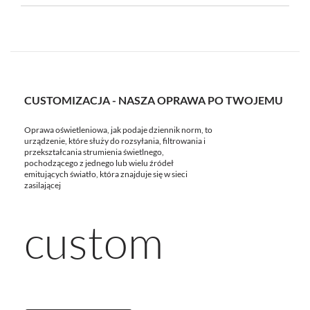
CUSTOMIZACJA - NASZA OPRAWA PO TWOJEMU
Oprawa oświetleniowa, jak podaje dziennik norm, to
urządzenie, które służy do rozsyłania, filtrowania i
przekształcania strumienia świetlnego,
pochodzącego z jednego lub wielu źródeł
emitujących światło, która znajduje się w sieci
zasilającej
custom