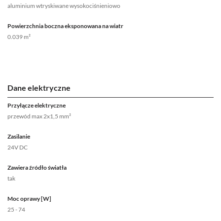
aluminium wtryskiwane wysokociśnieniowo
Powierzchnia boczna eksponowana na wiatr
0.039 m²
Dane elektryczne
Przyłącze elektryczne
przewód max 2x1,5 mm²
Zasilanie
24V DC
Zawiera źródło światła
tak
Moc oprawy [W]
25 - 74