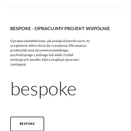
BESPOKE - OPRACUJMY PROJEKT WSPÓLNIE
Oprawa oświetleniowa, jak podaje dziennik norm, to
urządzenie, które służy do rozsyłania, filtrowania i
przekształcania strumienia świetlnego,
pochodzącego z jednego lub wielu źródeł
emitujących światło, która znajduje się w sieci
zasilającej
bespoke
BESPOKE