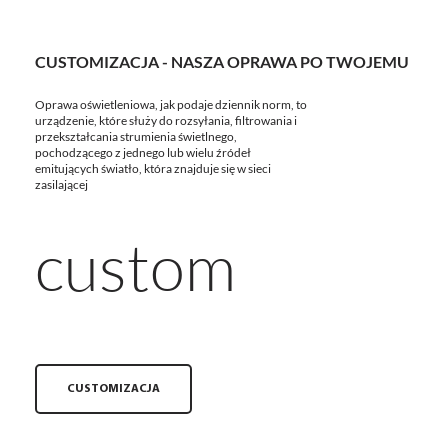
CUSTOMIZACJA - NASZA OPRAWA PO TWOJEMU
Oprawa oświetleniowa, jak podaje dziennik norm, to
urządzenie, które służy do rozsyłania, filtrowania i
przekształcania strumienia świetlnego,
pochodzącego z jednego lub wielu źródeł
emitujących światło, która znajduje się w sieci
zasilającej
custom
CUSTOMIZACJA