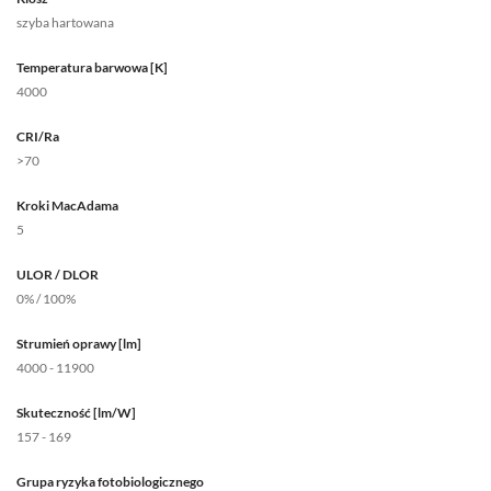
szyba hartowana
Temperatura barwowa [K]
4000
CRI/Ra
>70
Kroki MacAdama
5
ULOR / DLOR
0% / 100%
Strumień oprawy [lm]
4000 - 11900
Skuteczność [lm/W]
157 - 169
Grupa ryzyka fotobiologicznego