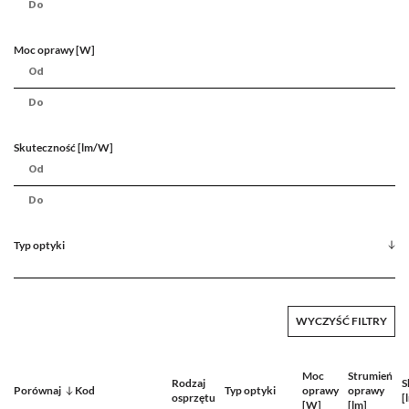
Moc oprawy [W]
Skuteczność [lm/W]
Typ optyki
WYCZYŚĆ FILTRY
Moc
Strumień
Rodzaj
S
Porównaj
Kod
Typ optyki
oprawy
oprawy
osprzętu
[
[W]
[lm]