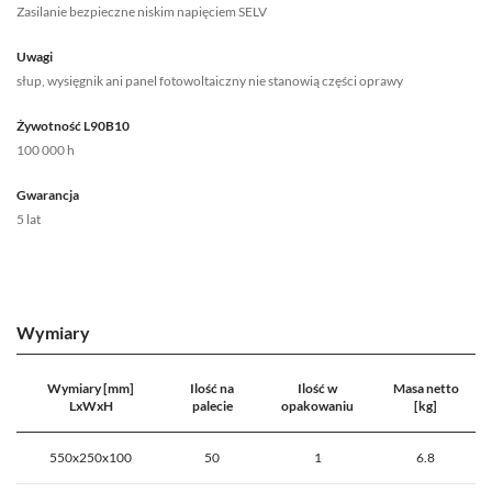
Zasilanie bezpieczne niskim napięciem SELV
Uwagi
słup, wysięgnik ani panel fotowoltaiczny nie stanowią części oprawy
Żywotność L90B10
100 000 h
Gwarancja
5 lat
Wymiary
Wymiary [mm]
Ilość na
Ilość w
Masa netto
LxWxH
palecie
opakowaniu
[kg]
550x250x100
50
1
6.8