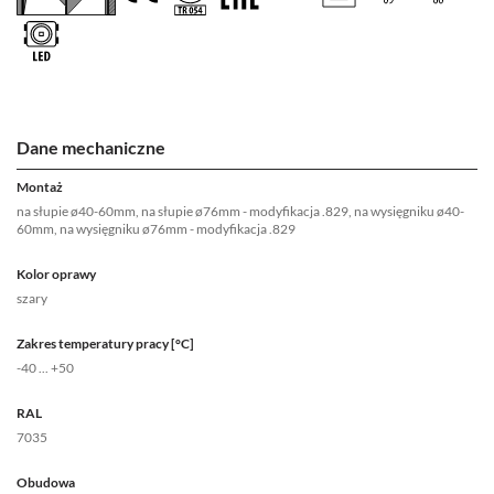
Dane mechaniczne
Montaż
na słupie ø40-60mm, na słupie ø76mm - modyfikacja .829, na wysięgniku ø40-
60mm, na wysięgniku ø76mm - modyfikacja .829
Kolor oprawy
szary
Zakres temperatury pracy [°C]
-40 ... +50
RAL
7035
Obudowa