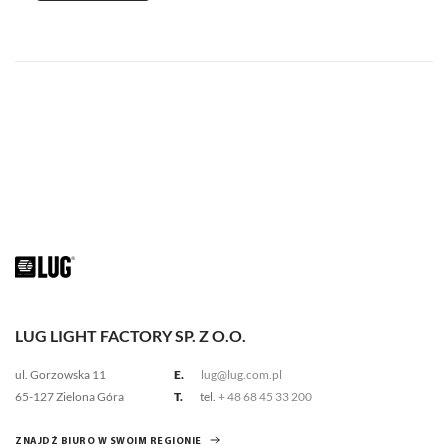
LUG LIGHT FACTORY SP. Z O.O.
ul. Gorzowska 11
E.
lug@lug.com.pl
65-127 Zielona Góra
T.
tel.
+ 48 68 45 33 200
ZNAJDŹ BIURO W SWOIM REGIONIE