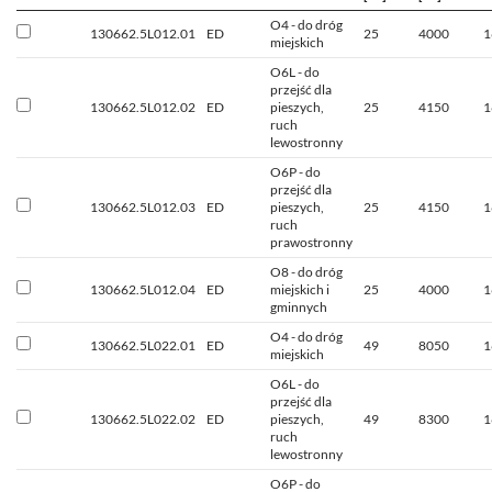
O4 - do dróg
130662.5L012.01
ED
25
4000
1
miejskich
O6L - do
przejść dla
130662.5L012.02
ED
pieszych,
25
4150
1
ruch
lewostronny
O6P - do
przejść dla
130662.5L012.03
ED
pieszych,
25
4150
1
ruch
prawostronny
O8 - do dróg
130662.5L012.04
ED
miejskich i
25
4000
1
gminnych
O4 - do dróg
130662.5L022.01
ED
49
8050
1
miejskich
O6L - do
przejść dla
130662.5L022.02
ED
pieszych,
49
8300
1
ruch
lewostronny
O6P - do