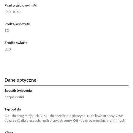
Prąd wyjściowy [mA]
350, 1050
Rodzaj osprzętu
ED
Źródło światła
LED
Dane optyczne
Sposób świecenia
bezpośredni
Typ optyki
O4 - do dróg miejskich, O6L - do przejść dla pieszych, ruch lewostronny, O6P -
do przejść dla pieszych, ruch prawostronny, O8 - do dróg miejskich i gminnych
Klosz