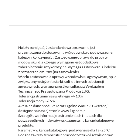
Należy pamiętać, że standardowa oprawa nie jest
przeznaczona do stosowania w środowisku o podwyższonej
kategorii korozyjności. Zastosowanie oprawy do pracy w
środowisku, dla którego wymagane jest dodatkowe
zabezpieczenie antykorozyjne, wymaga zastosowania indeksu
z rozszerzeniem .985 (na zamówienie).
W celu zastosowania oprawy w środowisku agresywnym, np. o
zwiększonym stężeniu siarki, soli lub innych substancji
agresywnych, wymagana jest konsultacja z Wydziałem
Technicznego Przygotowania Produkcji LUG.
Tolerancja strumienia świetlnego +/- 10%.
Tolerancja mocy +/- 5%.
Aktualne dane produktu oraz Ogólne Warunki Gwarancji
dostępne na naszej stronie www.lug.com.pl
Szczegółowe informacje o strumieniach i mocach dla
poszczególnych indeksów wskazane są na karcie katalogowej
produktu.
Parametry w karcie katalogowej podawane są dla Ta=25°C.
Podane zakresy temperatur pracy dotyczą wyłącznie opraw