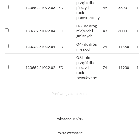
przejść dla
130662.5L022.03
ED
pieszych,
49
8300
1
ruch
prawostronny
O8 - do dróg
130662.5L022.04
ED
miejskich i
49
8000
1
gminnych
O4 - do dróg
130662.5L032.01
ED
74
11650
1
miejskich
O6L - do
przejść dla
130662.5L032.02
ED
pieszych,
74
11900
1
ruch
lewostronny
Porównaj zaznaczone
Pokazano 10 /
12
Pokaż wszystkie