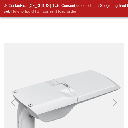
⚠ CookieFirst [CF_DEBUG]: Late Consent detected — a Google tag fired 
set.
How to fix: GTG / consent load order →
Previous
Next