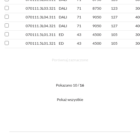
070111.3L03.321
DALI
71
8750
123
30
070111.3L04.311
DALI
71
9050
127
40
070111.3L04.321
DALI
71
9050
127
40
070111.5L01.311
ED
43
4500
105
30
070111.5L01.321
ED
43
4500
105
30
Porównaj zaznaczone
Pokazano 10 /
16
Pokaż wszystkie