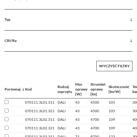
Typ
CRI/Ra
WYCZYŚĆ FILTRY
Moc
Strumień
Rodzaj
Skuteczność
Te
Porównaj
Kod
oprawy
oprawy
osprzętu
[lm/W]
ba
[W]
[lm]
070111.3L01.311
DALI
43
4500
105
30
070111.3L01.321
DALI
43
4500
105
30
070111.3L02.311
DALI
43
4700
109
40
070111.3L02.321
DALI
43
4700
109
40
070111.3L03.311
DALI
71
8750
123
30