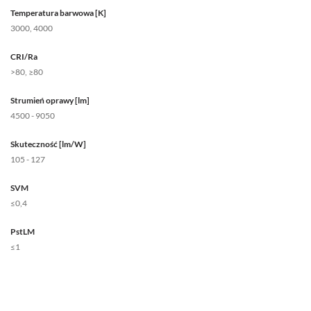
Temperatura barwowa [K]
3000, 4000
CRI/Ra
>80, ≥80
Strumień oprawy [lm]
4500 - 9050
Skuteczność [lm/W]
105 - 127
SVM
≤0,4
PstLM
≤1