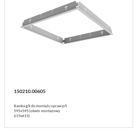
150210.00605
Ramka g/k do montażu opraw p/t
595x595 (otwór montażowy
615x615)