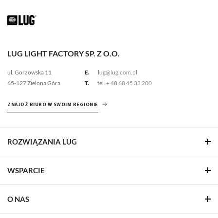
LUG LIGHT FACTORY SP. Z O.O.
ul. Gorzowska 11
E.
lug@lug.com.pl
65-127 Zielona Góra
T.
tel.
+ 48 68 45 33 200
ZNAJDŹ BIURO W SWOIM REGIONIE
ROZWIĄZANIA LUG
WSPARCIE
O NAS