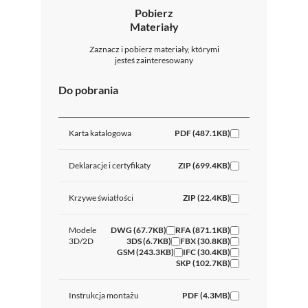
Pobierz
Materiały
Zaznacz i pobierz materiały, którymi
jesteś zainteresowany
Do pobrania
Karta katalogowa
PDF (487.1KB)
Deklaracje i certyfikaty
ZIP (699.4KB)
Krzywe światłości
ZIP (22.4KB)
Modele
DWG (67.7KB)
RFA (871.1KB)
3D/2D
3DS (6.7KB)
FBX (30.8KB)
GSM (243.3KB)
IFC (30.4KB)
SKP (102.7KB)
Instrukcja montażu
PDF (4.3MB)