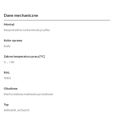
Dane mechaniczne
Montaż
bezpośrednio na konstrukcji sufitu
Kolor oprawy
biały
Zakres temperatury pracy [°C]
0 ... +30
RAL
9003
Obudowa
blacha stalowa malowana proszkowo
Typ
600x600, 625x625