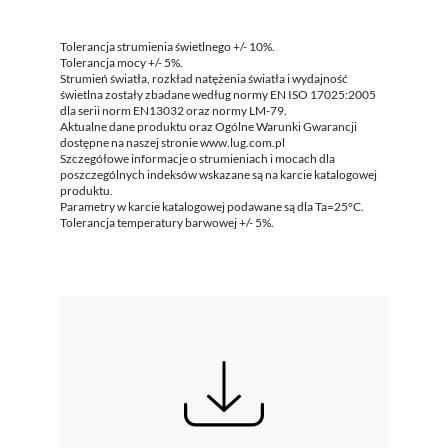
Tolerancja strumienia świetlnego +/- 10%.
Tolerancja mocy +/- 5%.
Strumień światła, rozkład natężenia światła i wydajność
świetlna zostały zbadane według normy EN ISO 17025:2005
dla serii norm EN13032 oraz normy LM-79.
Aktualne dane produktu oraz Ogólne Warunki Gwarancji
dostępne na naszej stronie www.lug.com.pl
Szczegółowe informacje o strumieniach i mocach dla
poszczególnych indeksów wskazane są na karcie katalogowej
produktu.
Parametry w karcie katalogowej podawane są dla Ta=25°C.
Tolerancja temperatury barwowej +/- 5%.