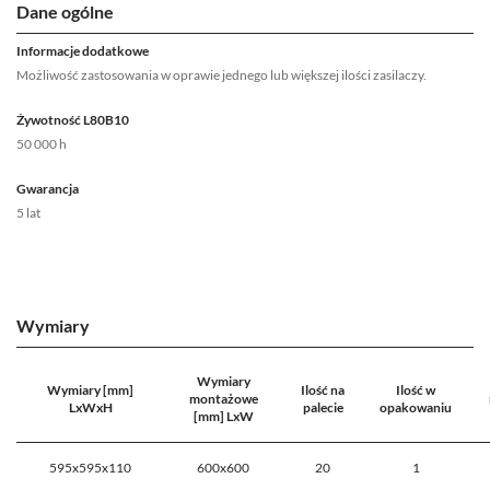
Dane ogólne
Informacje dodatkowe
Możliwość zastosowania w oprawie jednego lub większej ilości zasilaczy.
Żywotność L80B10
50 000 h
Gwarancja
5 lat
Wymiary
Wymiary
Wymiary [mm]
Ilość na
Ilość w
montażowe
LxWxH
palecie
opakowaniu
[mm] LxW
595x595x110
600x600
20
1