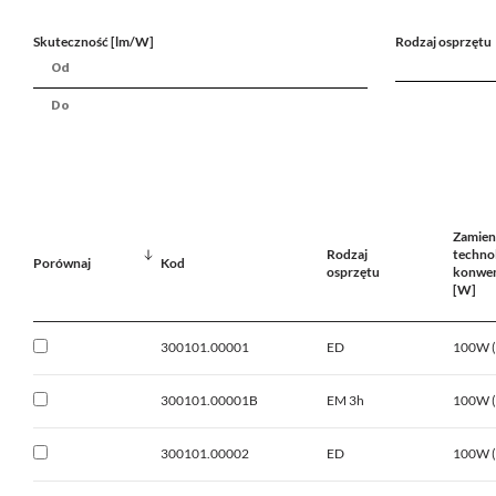
Skuteczność [lm/W]
Rodzaj osprzętu
Zamien
Rodzaj
technol
Porównaj
Kod
osprzętu
konwen
[W]
300101.00001
ED
100W 
300101.00001B
EM 3h
100W 
300101.00002
ED
100W 