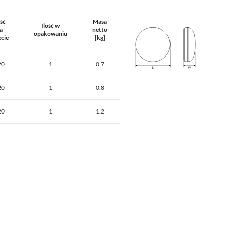
ość
Masa
Ilość w
a
netto
opakowaniu
ecie
[kg]
20
1
0.7
20
1
0.8
20
1
1.2