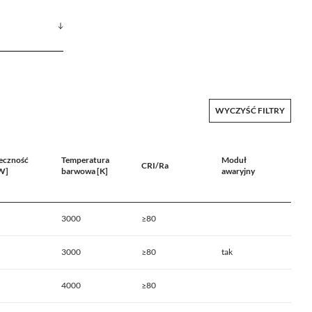
WYCZYŚĆ FILTRY
eczność
Temperatura
Moduł
CRI/Ra
W]
barwowa [K]
awaryjny
3000
≥80
3000
≥80
tak
4000
≥80