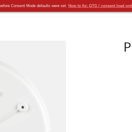
before Consent Mode defaults were set.
How to fix: GTG / consent load or
KOMERCYJNE
NOWOŚCI
USŁUGI
P