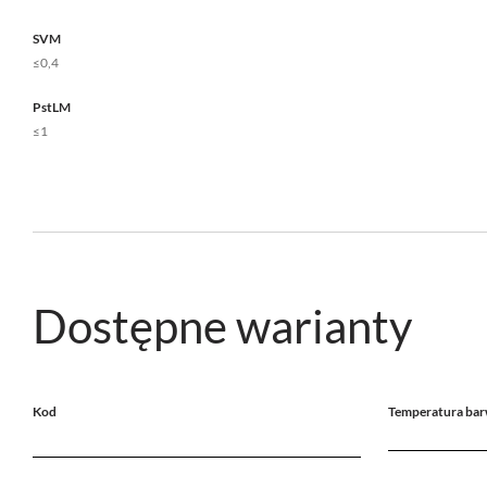
SVM
≤0,4
PstLM
≤1
Dostępne warianty
Kod
Temperatura bar