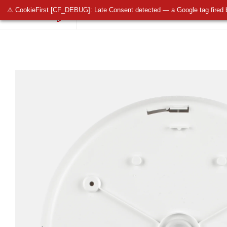
⚠ CookieFirst [CF_DEBUG]: Late Consent detected — a Google tag fired 
OŚWIETLENIE PUBLICZNE
OŚWIETLENIE 