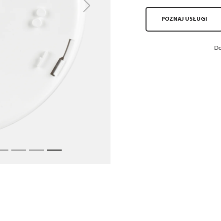
Next
POZNAJ USŁUGI
Do