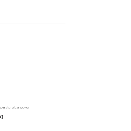
mperatura barwowa
K]