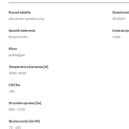
Rozsył światła
Żywotność
obrotowo-symetryczny
30 000 h
Sposób świecenia
Gwarancja
bezpośredni
3 lata
Klosz
poliwęglan
Temperatura barwowa [K]
3000, 4000
CRI/Ra
≥80
Strumień oprawy [lm]
800 - 1150
Skuteczność [lm/W]
73 - 105