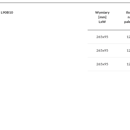
 L90B10
Wymiary
Il
[mm]
n
LxW
pal
265x95
1
265x95
1
265x95
1