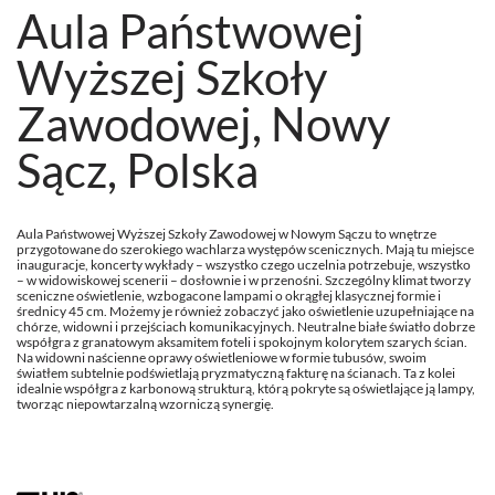
Aula Państwowej
Wyższej Szkoły
Zawodowej, Nowy
Sącz, Polska
Aula Państwowej Wyższej Szkoły Zawodowej w Nowym Sączu to wnętrze
przygotowane do szerokiego wachlarza występów scenicznych. Mają tu miejsce
inauguracje, koncerty wykłady – wszystko czego uczelnia potrzebuje, wszystko
– w widowiskowej scenerii – dosłownie i w przenośni. Szczególny klimat tworzy
sceniczne oświetlenie, wzbogacone lampami o okrągłej klasycznej formie i
średnicy 45 cm. Możemy je również zobaczyć jako oświetlenie uzupełniające na
chórze, widowni i przejściach komunikacyjnych. Neutralne białe światło dobrze
współgra z granatowym aksamitem foteli i spokojnym kolorytem szarych ścian.
Na widowni naścienne oprawy oświetleniowe w formie tubusów, swoim
światłem subtelnie podświetlają pryzmatyczną fakturę na ścianach. Ta z kolei
idealnie współgra z karbonową strukturą, którą pokryte są oświetlające ją lampy,
tworząc niepowtarzalną wzorniczą synergię.