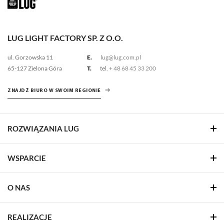
LUG LIGHT FACTORY SP. Z O.O.
ul. Gorzowska 11
E.
lug@lug.com.pl
65-127 Zielona Góra
T.
tel.
+ 48 68 45 33 200
ZNAJDŹ BIURO W SWOIM REGIONIE
ROZWIĄZANIA LUG
WSPARCIE
O NAS
REALIZACJE