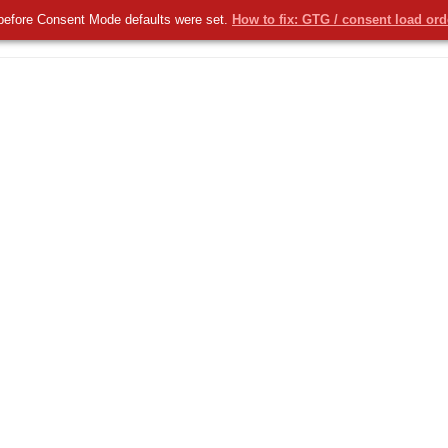
before Consent Mode defaults were set.
How to fix: GTG / consent load or
KOMERCYJNE
NOWOŚCI
USŁUGI