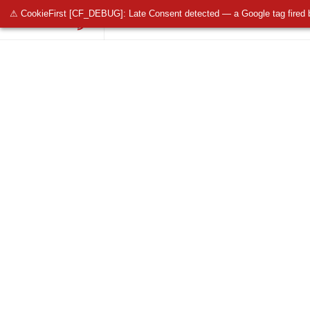
⚠ CookieFirst [CF_DEBUG]: Late Consent detected — a Google tag fired 
OŚWIETLENIE PUBLICZNE
OŚWIETLENIE 