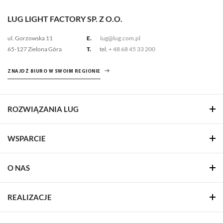
LUG LIGHT FACTORY SP. Z O.O.
ul. Gorzowska 11
E.
lug@lug.com.pl
65-127 Zielona Góra
T.
tel.
+ 48 68 45 33 200
ZNAJDŹ BIURO W SWOIM REGIONIE
ROZWIĄZANIA LUG
WSPARCIE
O NAS
REALIZACJE