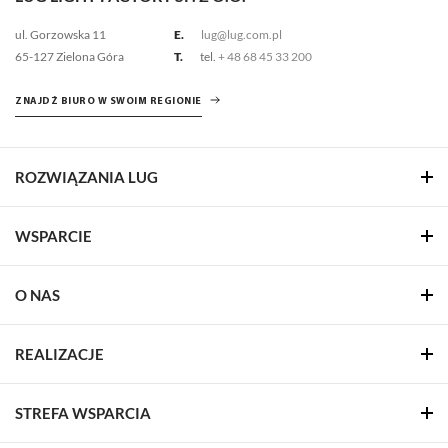
ul. Gorzowska 11
E.
lug@lug.com.pl
65-127 Zielona Góra
T.
tel.
+ 48 68 45 33 200
ZNAJDŹ BIURO W SWOIM REGIONIE
ROZWIĄZANIA LUG
WSPARCIE
O NAS
REALIZACJE
STREFA WSPARCIA