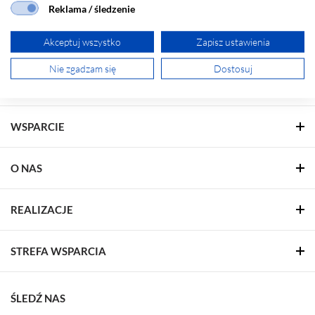
65-127 Zielona Góra
T.
tel.
+ 48 68 45 33 200
Reklama / śledzenie
ZNAJDŹ BIURO W SWOIM REGIONIE
Akceptuj wszystko
Zapisz ustawienia
Nie zgadzam się
Dostosuj
ROZWIĄZANIA LUG
WSPARCIE
O NAS
REALIZACJE
STREFA WSPARCIA
ŚLEDŹ NAS