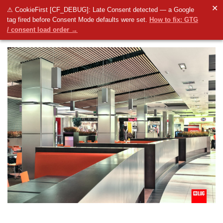
✕
⚠ CookieFirst [CF_DEBUG]: Late Consent detected — a Google
tag fired before Consent Mode defaults were set.
How to fix: GTG
/ consent load order →