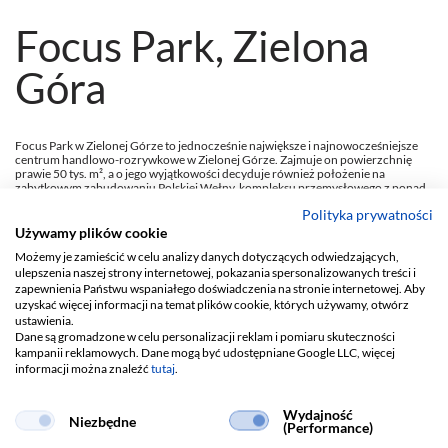
Focus Park, Zielona
Góra
Focus Park w Zielonej Górze to jednocześnie największe i najnowocześniejsze
centrum handlowo-rozrywkowe w Zielonej Górze. Zajmuje on powierzchnię
prawie 50 tys. m², a o jego wyjątkowości decyduje również położenie na
zabytkowym zabudowaniu Polskiej Wełny, kompleksu przemysłowego z ponad
150-letnią historią. LUG Light Factory dostarczył pod tę inwestycję kompletne,
Polityka prywatności
składające się z kilkuset opraw, rozwiązanie oświetleniowe, zarówno we
wnętrzach galerii, jak i na jej terenach zewnętrznych.
Używamy plików cookie
Możemy je zamieścić w celu analizy danych dotyczących odwiedzających,
ulepszenia naszej strony internetowej, pokazania spersonalizowanych treści i
zapewnienia Państwu wspaniałego doświadczenia na stronie internetowej. Aby
uzyskać więcej informacji na temat plików cookie, których używamy, otwórz
ustawienia.
Dane są gromadzone w celu personalizacji reklam i pomiaru skuteczności
kampanii reklamowych. Dane mogą być udostępniane Google LLC, więcej
informacji można znaleźć
tutaj
.
LUG LIGHT FACTORY SP. Z O.O.
Wydajność
Niezbędne
(Performance)
ul. Gorzowska 11
E.
lug@lug.com.pl