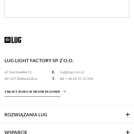
LUG LIGHT FACTORY SP. Z O.O.
ul. Gorzowska 11
E.
lug@lug.com.pl
65-127 Zielona Góra
T.
tel.
+ 48 68 45 33 200
ZNAJDŹ BIURO W SWOIM REGIONIE
ROZWIĄZANIA LUG
WSPARCIE