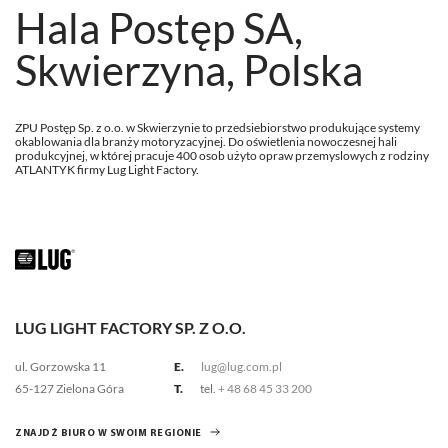
Hala Postęp SA,
Skwierzyna, Polska
ZPU Postęp Sp. z o.o. w Skwierzynie to przedsiebiorstwo produkujące systemy
okablowania dla branży motoryzacyjnej. Do oświetlenia nowoczesnej hali
produkcyjnej, w której pracuje 400 osob użyto opraw przemyslowych z rodziny
ATLANTYK firmy Lug Light Factory.
LUG LIGHT FACTORY SP. Z O.O.
ul. Gorzowska 11
E.
lug@lug.com.pl
65-127 Zielona Góra
T.
tel.
+ 48 68 45 33 200
ZNAJDŹ BIURO W SWOIM REGIONIE