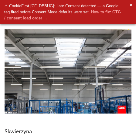
✕
⚠ CookieFirst [CF_DEBUG]: Late Consent detected — a Google
tag fired before Consent Mode defaults were set.
How to fix: GTG
/ consent load order →
Skwierzyna