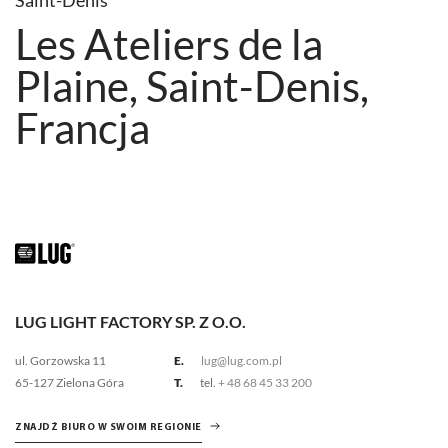
Saint-Denis
Les Ateliers de la
Plaine, Saint-Denis,
Francja
LUG LIGHT FACTORY SP. Z O.O.
ul. Gorzowska 11
E.
lug@lug.com.pl
65-127 Zielona Góra
T.
tel.
+ 48 68 45 33 200
ZNAJDŹ BIURO W SWOIM REGIONIE