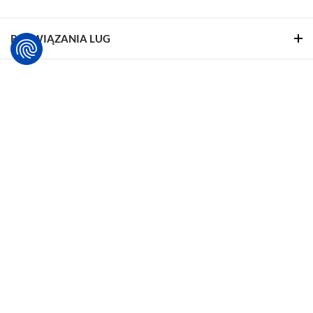
ROZWIĄZANIA LUG
WSPARCIE
O NAS
REALIZACJE
STREFA WSPARCIA
ŚLEDŹ NAS
Facebook
Linkedin
YouTube
Pinterest