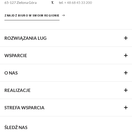
65-127 Zielona Góra
T.
tel.
+ 48 68 45 33 200
ZNAJDŹ BIURO W SWOIM REGIONIE
ROZWIĄZANIA LUG
WSPARCIE
O NAS
REALIZACJE
STREFA WSPARCIA
ŚLEDŹ NAS