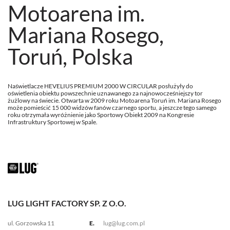
Motoarena im.
Mariana Rosego,
Toruń, Polska
Naświetlacze HEVELIUS PREMIUM 2000 W CIRCULAR posłużyły do
oświetlenia obiektu powszechnie uznawanego za najnowocześniejszy tor
żużlowy na świecie. Otwarta w 2009 roku Motoarena Toruń im. Mariana Rosego
może pomieścić 15 000 widzów fanów czarnego sportu, a jeszcze tego samego
roku otrzymała wyróżnienie jako Sportowy Obiekt 2009 na Kongresie
Infrastruktury Sportowej w Spale.
LUG LIGHT FACTORY SP. Z O.O.
ul. Gorzowska 11
E.
lug@lug.com.pl