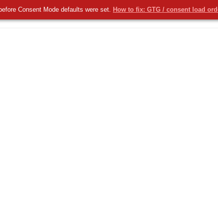
before Consent Mode defaults were set.
How to fix: GTG / consent load or
KOMERCYJNE
NOWOŚCI
USŁUGI