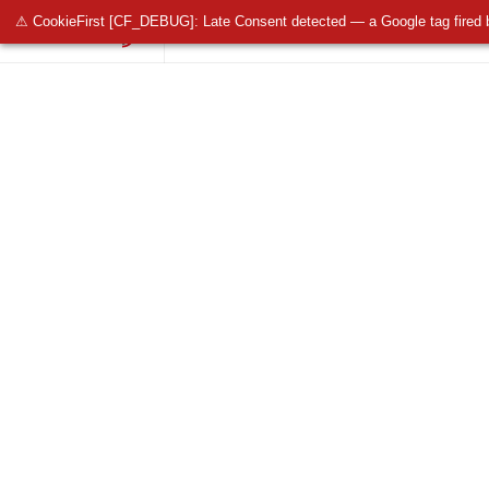
⚠ CookieFirst [CF_DEBUG]: Late Consent detected — a Google tag fired 
OŚWIETLENIE PUBLICZNE
OŚWIETLENIE 