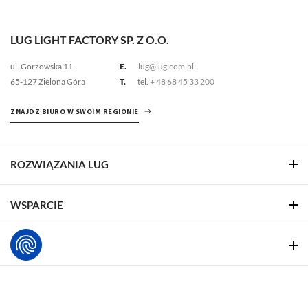
LUG LIGHT FACTORY SP. Z O.O.
ul. Gorzowska 11
E.
lug@lug.com.pl
65-127 Zielona Góra
T.
tel.
+ 48 68 45 33 200
ZNAJDŹ BIURO W SWOIM REGIONIE
ROZWIĄZANIA LUG
WSPARCIE
O NAS
REALIZACJE