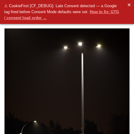
✕
⚠ CookieFirst [CF_DEBUG]: Late Consent detected — a Google
tag fired before Consent Mode defaults were set.
How to fix: GTG
/ consent load order →