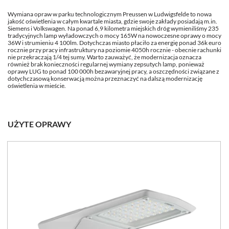
Wymiana opraw w parku technologicznym Preussen w Ludwigsfelde to nowa
jakość oświetlenia w całym kwartale miasta, gdzie swoje zakłady posiadają m.in.
Siemens i Volkswagen. Na ponad 6,9 kilometra miejskich dróg wymieniliśmy 235
tradycyjnych lamp wyładowczych o mocy 165W na nowoczesne oprawy o mocy
36W i strumieniu 4 100lm. Dotychczas miasto płaciło za energię ponad 36k euro
rocznie przy pracy infrastruktury na poziomie 4050h rocznie - obecnie rachunki
nie przekraczają 1/4 tej sumy. Warto zauważyć, że modernizacja oznacza
również brak konieczności regularnej wymiany zepsutych lamp, ponieważ
oprawy LUG to ponad 100 000h bezawaryjnej pracy, a oszczędności związane z
dotychczasową konserwacją można przeznaczyć na dalszą modernizację
oświetlenia w mieście.
UŻYTE OPRAWY