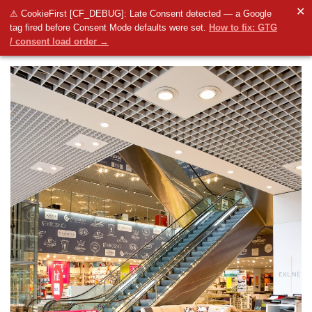
✕
⚠ CookieFirst [CF_DEBUG]: Late Consent detected — a Google
tag fired before Consent Mode defaults were set.
How to fix: GTG
/ consent load order →