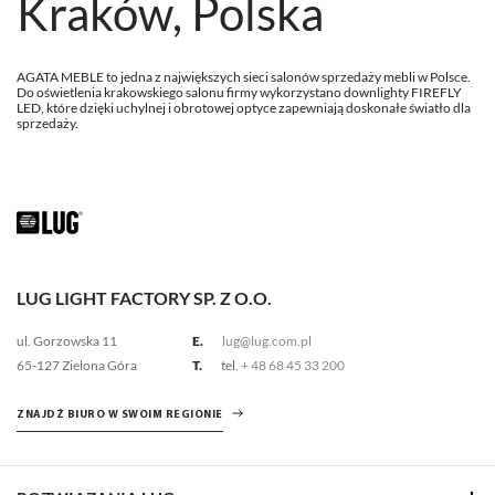
Kraków, Polska
AGATA MEBLE to jedna z największych sieci salonów sprzedaży mebli w Polsce.
Do oświetlenia krakowskiego salonu firmy wykorzystano downlighty FIREFLY
LED, które dzięki uchylnej i obrotowej optyce zapewniają doskonałe światło dla
sprzedaży.
LUG LIGHT FACTORY SP. Z O.O.
ul. Gorzowska 11
E.
lug@lug.com.pl
65-127 Zielona Góra
T.
tel.
+ 48 68 45 33 200
ZNAJDŹ BIURO W SWOIM REGIONIE