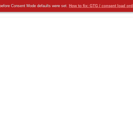
before Consent Mode defaults were set.
How to fix: GTG / consent load or
KOMERCYJNE
NOWOŚCI
USŁUGI