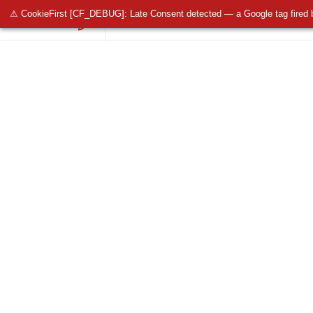
⚠ CookieFirst [CF_DEBUG]: Late Consent detected — a Google tag fired 
OŚWIETLENIE PUBLICZNE
OŚWIETLENIE 