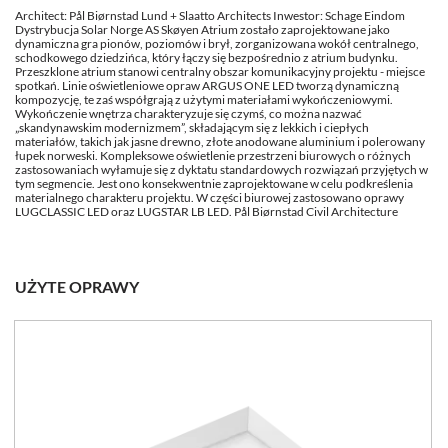
Architect: Pål Biørnstad Lund + Slaatto Architects Inwestor: Schage Eindom
Dystrybucja Solar Norge AS Skøyen Atrium zostało zaprojektowane jako
dynamiczna gra pionów, poziomów i brył, zorganizowana wokół centralnego,
schodkowego dziedzińca, który łączy się bezpośrednio z atrium budynku.
Przeszklone atrium stanowi centralny obszar komunikacyjny projektu - miejsce
spotkań. Linie oświetleniowe opraw ARGUS ONE LED tworzą dynamiczną
kompozycję, te zaś współgrają z użytymi materiałami wykończeniowymi.
Wykończenie wnętrza charakteryzuje się czymś, co można nazwać
„skandynawskim modernizmem”, składającym się z lekkich i ciepłych
materiałów, takich jak jasne drewno, złote anodowane aluminium i polerowany
łupek norweski. Kompleksowe oświetlenie przestrzeni biurowych o różnych
zastosowaniach wyłamuje się z dyktatu standardowych rozwiązań przyjętych w
tym segmencie. Jest ono konsekwentnie zaprojektowane w celu podkreślenia
materialnego charakteru projektu. W części biurowej zastosowano oprawy
LUGCLASSIC LED oraz LUGSTAR LB LED. Pål Biørnstad Civil Architecture
UŻYTE OPRAWY