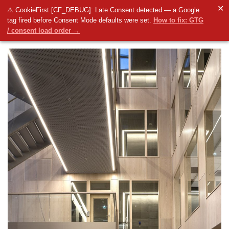
✕
⚠ CookieFirst [CF_DEBUG]: Late Consent detected — a Google
tag fired before Consent Mode defaults were set.
How to fix: GTG
/ consent load order →