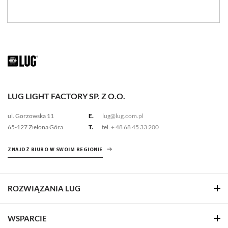
LUG LIGHT FACTORY SP. Z O.O.
ul. Gorzowska 11
E.
lug@lug.com.pl
65-127 Zielona Góra
T.
tel.
+ 48 68 45 33 200
ZNAJDŹ BIURO W SWOIM REGIONIE
ROZWIĄZANIA LUG
WSPARCIE