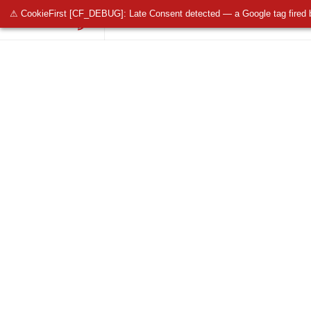
⚠ CookieFirst [CF_DEBUG]: Late Consent detected — a Google tag fired 
OŚWIETLENIE PUBLICZNE
OŚWIETLENIE 