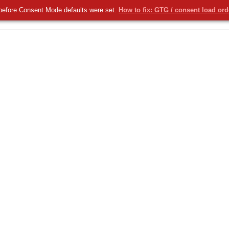
before Consent Mode defaults were set.
How to fix: GTG / consent load or
KOMERCYJNE
NOWOŚCI
USŁUGI