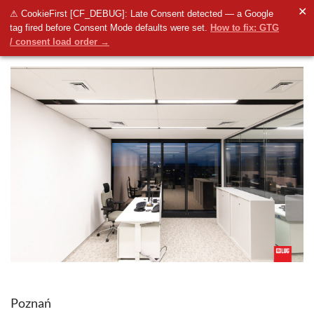
✕
⚠ CookieFirst [CF_DEBUG]: Late Consent detected — a Google
tag fired before Consent Mode defaults were set.
How to fix: GTG
/ consent load order →
Poznań