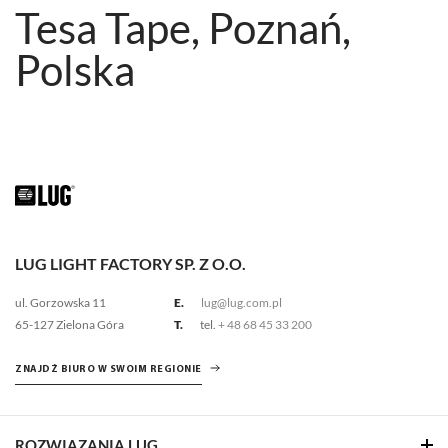
Tesa Tape, Poznań,
Polska
LUG LIGHT FACTORY SP. Z O.O.
ul. Gorzowska 11
E.
lug@lug.com.pl
65-127 Zielona Góra
T.
tel.
+ 48 68 45 33 200
ZNAJDŹ BIURO W SWOIM REGIONIE
ROZWIĄZANIA LUG