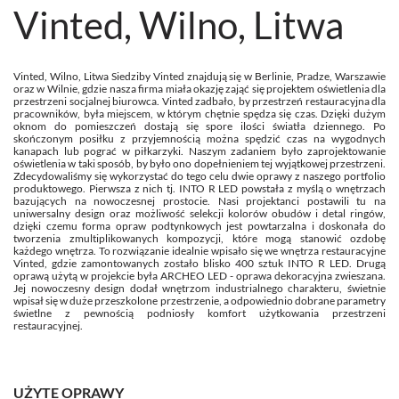
Vinted, Wilno, Litwa
Vinted, Wilno, Litwa Siedziby Vinted znajdują się w Berlinie, Pradze, Warszawie
oraz w Wilnie, gdzie nasza firma miała okazję zająć się projektem oświetlenia dla
przestrzeni socjalnej biurowca. Vinted zadbało, by przestrzeń restauracyjna dla
pracowników, była miejscem, w którym chętnie spędza się czas. Dzięki dużym
oknom do pomieszczeń dostają się spore ilości światła dziennego. Po
skończonym posiłku z przyjemnością można spędzić czas na wygodnych
kanapach lub pograć w piłkarzyki. Naszym zadaniem było zaprojektowanie
oświetlenia w taki sposób, by było ono dopełnieniem tej wyjątkowej przestrzeni.
Zdecydowaliśmy się wykorzystać do tego celu dwie oprawy z naszego portfolio
produktowego. Pierwsza z nich tj. INTO R LED powstała z myślą o wnętrzach
bazujących na nowoczesnej prostocie. Nasi projektanci postawili tu na
uniwersalny design oraz możliwość selekcji kolorów obudów i detal ringów,
dzięki czemu forma opraw podtynkowych jest powtarzalna i doskonała do
tworzenia zmultiplikowanych kompozycji, które mogą stanowić ozdobę
każdego wnętrza. To rozwiązanie idealnie wpisało się we wnętrza restauracyjne
Vinted, gdzie zamontowanych zostało blisko 400 sztuk INTO R LED. Drugą
oprawą użytą w projekcie była ARCHEO LED - oprawa dekoracyjna zwieszana.
Jej nowoczesny design dodał wnętrzom industrialnego charakteru, świetnie
wpisał się w duże przeszkolone przestrzenie, a odpowiednio dobrane parametry
świetlne z pewnością podniosły komfort użytkowania przestrzeni
restauracyjnej.
UŻYTE OPRAWY