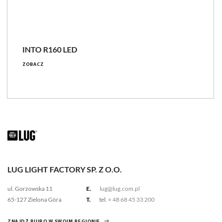
INTO R160 LED
ZOBACZ
LUG LIGHT FACTORY SP. Z O.O.
ul. Gorzowska 11
E.
lug@lug.com.pl
65-127 Zielona Góra
T.
tel.
+ 48 68 45 33 200
ZNAJDŹ BIURO W SWOIM REGIONIE