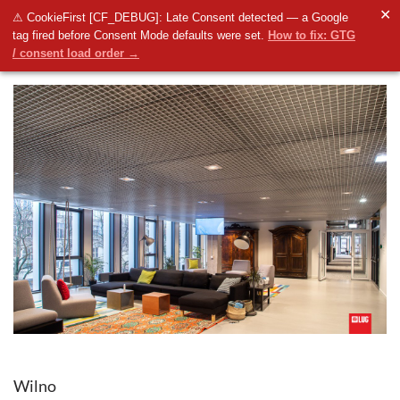
✕
⚠ CookieFirst [CF_DEBUG]: Late Consent detected — a Google
tag fired before Consent Mode defaults were set.
How to fix: GTG
/ consent load order →
Wilno