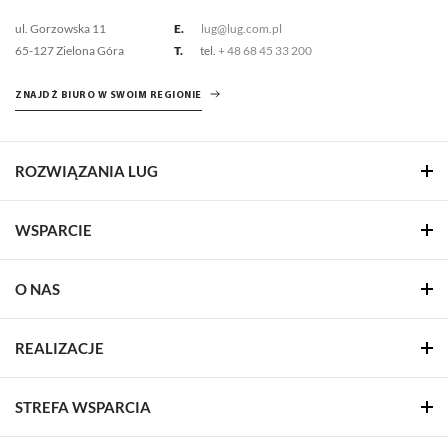
ul. Gorzowska 11
E.
lug@lug.com.pl
65-127 Zielona Góra
T.
tel.
+ 48 68 45 33 200
ZNAJDŹ BIURO W SWOIM REGIONIE
ROZWIĄZANIA LUG
WSPARCIE
O NAS
REALIZACJE
STREFA WSPARCIA