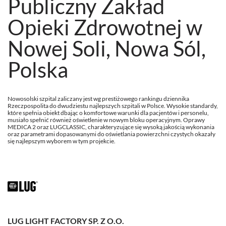
Publiczny Zakład
Opieki Zdrowotnej w
Nowej Soli, Nowa Sól,
Polska
Nowosolski szpital zaliczany jest wg prestiżowego rankingu dziennika
Rzeczpospolita do dwudziestu najlepszych szpitali w Polsce. Wysokie standardy,
które spełnia obiekt dbając o komfortowe warunki dla pacjentów i personelu,
musiało spełnić również oświetlenie w nowym bloku operacyjnym. Oprawy
MEDICA 2 oraz LUGCLASSIC, charakteryzujące się wysoką jakością wykonania
oraz parametrami dopasowanymi do oświetlania powierzchni czystych okazały
się najlepszym wyborem w tym projekcie.
LUG LIGHT FACTORY SP. Z O.O.