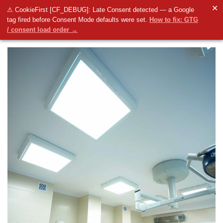
✕
⚠ CookieFirst [CF_DEBUG]: Late Consent detected — a Google
tag fired before Consent Mode defaults were set.
How to fix: GTG
/ consent load order →