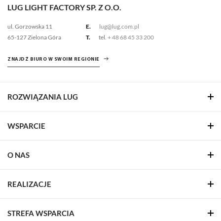
LUG LIGHT FACTORY SP. Z O.O.
ul. Gorzowska 11
E.
lug@lug.com.pl
65-127 Zielona Góra
T.
tel.
+ 48 68 45 33 200
ZNAJDŹ BIURO W SWOIM REGIONIE
ROZWIĄZANIA LUG
WSPARCIE
O NAS
REALIZACJE
STREFA WSPARCIA