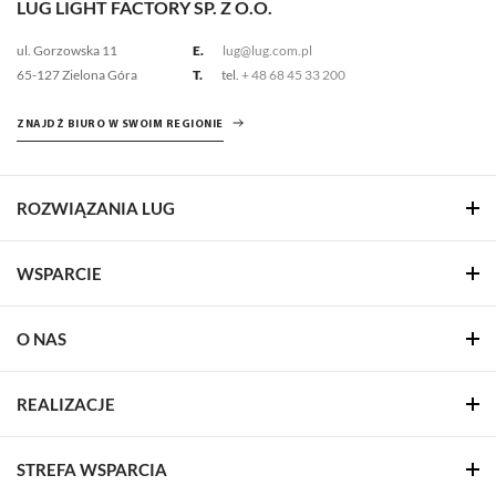
LUG LIGHT FACTORY SP. Z O.O.
ul. Gorzowska 11
E.
lug@lug.com.pl
65-127 Zielona Góra
T.
tel.
+ 48 68 45 33 200
ZNAJDŹ BIURO W SWOIM REGIONIE
ROZWIĄZANIA LUG
WSPARCIE
O NAS
REALIZACJE
STREFA WSPARCIA