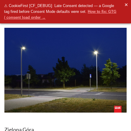
✕
⚠ CookieFirst [CF_DEBUG]: Late Consent detected — a Google
tag fired before Consent Mode defaults were set.
How to fix: GTG
/ consent load order →
Zielona Góra