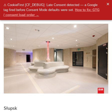
✕
⚠ CookieFirst [CF_DEBUG]: Late Consent detected — a Google
tag fired before Consent Mode defaults were set.
How to fix: GTG
/ consent load order →
Słupsk