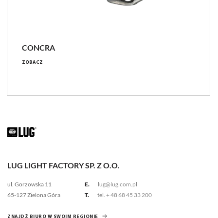
CONCRA
ZOBACZ
LUG LIGHT FACTORY SP. Z O.O.
ul. Gorzowska 11
E.
lug@lug.com.pl
65-127 Zielona Góra
T.
tel.
+ 48 68 45 33 200
ZNAJDŹ BIURO W SWOIM REGIONIE