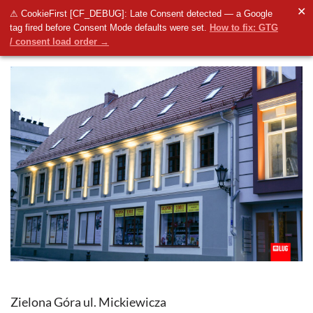
✕
⚠ CookieFirst [CF_DEBUG]: Late Consent detected — a Google
tag fired before Consent Mode defaults were set.
How to fix: GTG
/ consent load order →
Zielona Góra ul. Mickiewicza