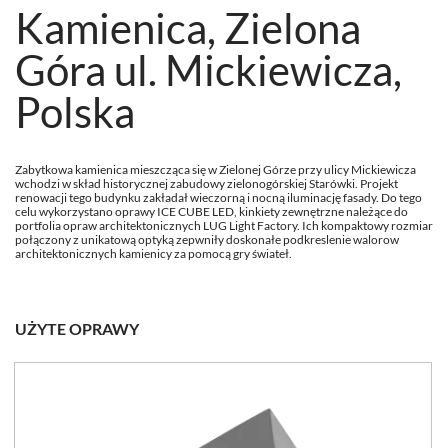
Kamienica, Zielona
Góra ul. Mickiewicza,
Polska
Zabytkowa kamienica mieszcząca się w Zielonej Górze przy ulicy Mickiewicza
wchodzi w skład historycznej zabudowy zielonogórskiej Starówki. Projekt
renowacji tego budynku zakładał wieczorną i nocną iluminację fasady. Do tego
celu wykorzystano oprawy ICE CUBE LED, kinkiety zewnętrzne należące do
portfolia opraw architektonicznych LUG Light Factory. Ich kompaktowy rozmiar
połączony z unikatową optyką zepwniły doskonałe podkreslenie walorow
architektonicznych kamienicy za pomocą gry świateł.
UŻYTE OPRAWY