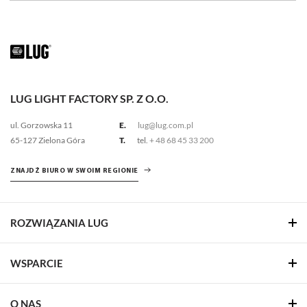
LUG LIGHT FACTORY SP. Z O.O.
ul. Gorzowska 11
E.
lug@lug.com.pl
65-127 Zielona Góra
T.
tel.
+ 48 68 45 33 200
ZNAJDŹ BIURO W SWOIM REGIONIE
ROZWIĄZANIA LUG
WSPARCIE
O NAS