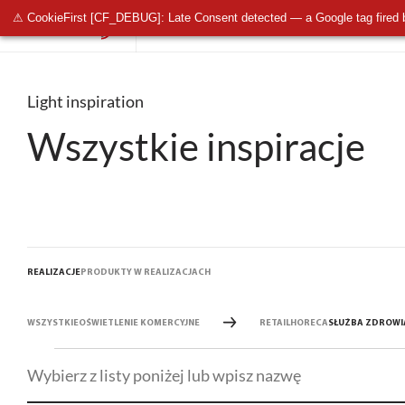
⚠ CookieFirst [CF_DEBUG]: Late Consent detected — a Google tag fired 
OŚWIETLENIE PUBLICZNE
OŚWIETLENIE 
Light inspiration
Wszystkie inspiracje
REALIZACJE
PRODUKTY W REALIZACJACH
WSZYSTKIE
OŚWIETLENIE KOMERCYJNE
RETAIL
HORECA
SŁUŻBA ZDROWI