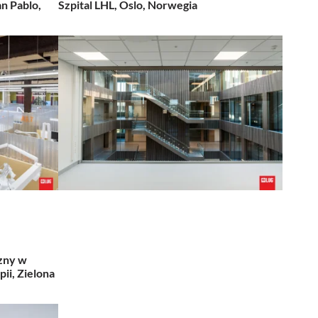
n Pablo,
Szpital LHL, Oslo, Norwegia
czny w
ii, Zielona