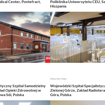
ical Center, Pontefract,
Poliklinika Uniwersytetu CEU, Sa
Hiszpania
Zielona Góra, Polska
styczny Szpital Samodzielny
Wojewódzki Szpital Specjalisty
ład Opieki Zdrowotnej w
Zielonej Górze, Zaklad Radioterap
wa Sól, Polska
Góra, Polska