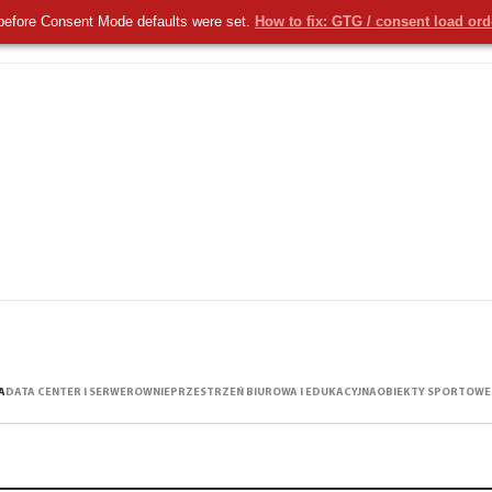
before Consent Mode defaults were set.
How to fix: GTG / consent load or
KOMERCYJNE
NOWOŚCI
USŁUGI
A
DATA CENTER I SERWEROWNIE
PRZESTRZEŃ BIUROWA I EDUKACYJNA
OBIEKTY SPORTOWE 