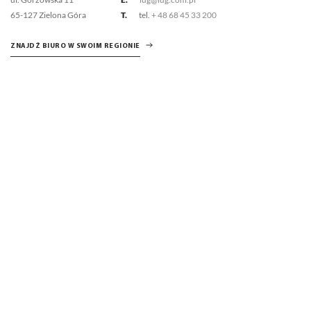
65-127 Zielona Góra
T.
tel.
+ 48 68 45 33 200
ZNAJDŹ BIURO W SWOIM REGIONIE