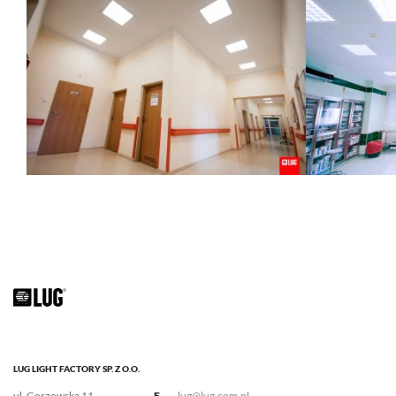
LUG LIGHT FACTORY SP. Z O.O.
ul. Gorzowska 11
E.
lug@lug.com.pl