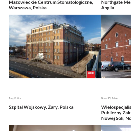
Mazowieckie Centrum Stomatologiczne,
Northgate Med
Warszawa, Polska
Anglia
Żary, Polska
Nowa Sól, Polska
Szpital Wojskowy, Żary, Polska
Wielospecjali
Publiczny Zak
Nowej Soli, No