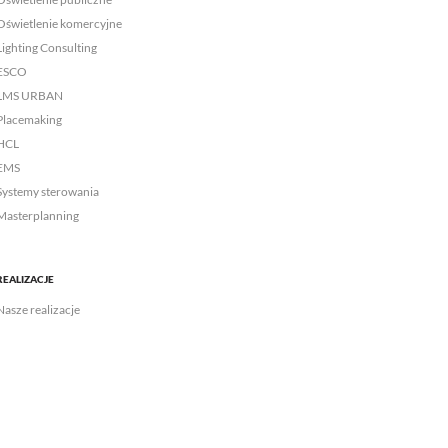
Oświetlenie komercyjne
Lighting Consulting
ESCO
LMS URBAN
Placemaking
HCL
EMS
Systemy sterowania
Masterplanning
REALIZACJE
Nasze realizacje