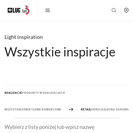
Light inspiration
Wszystkie inspiracje
REALIZACJE
PRODUKTY W REALIZACJACH
WSZYSTKIE
OŚWIETLENIE KOMERCYJNE
RETAIL
HORECA
SŁUŻBA ZDROWIA
D