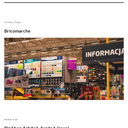
Trzebnica, Polska
Bricomarche
Aszdod, Izrael
Big Shop Ashdod, Aszdod, Izrael